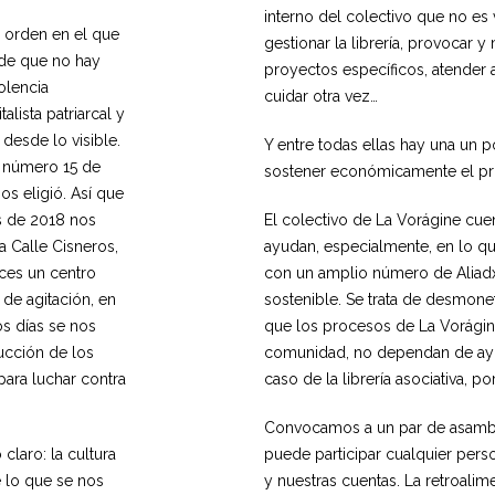
interno del colectivo que no es 
l orden en el que
gestionar la librería, provocar 
s de que no hay
proyectos específicos, atender a 
olencia
cuidar otra vez…
lista patriarcal y
 desde lo visible.
Y entre todas ellas hay una un
s número 15 de
sostener económicamente el pr
os eligió. Así que
es de 2018 nos
El colectivo de La Vorágine cue
 Calle Cisneros,
ayudan, especialmente, en lo que
eces un centro
con un amplio número de Aliad
 de agitación, en
sostenible. Se trata de desmonet
s días se nos
que los procesos de La Vorágine
ucción de los
comunidad, no dependan de ayu
ara luchar contra
caso de la librería asociativa, po
Convocamos a un par de asambl
claro: la cultura
puede participar cualquier per
e lo que se nos
y nuestras cuentas. La retroali