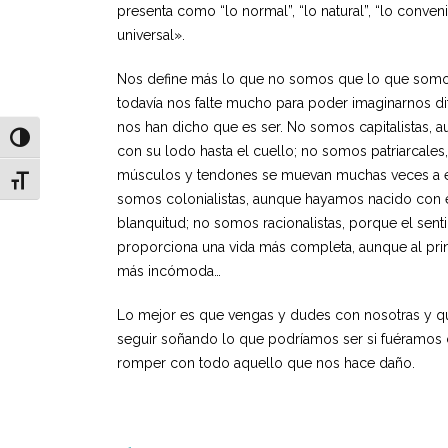
presenta como “lo normal”, “lo natural”, “lo conven
universal».
Nos define más lo que no somos que lo que somo
todavía nos falte mucho para poder imaginarnos di
nos han dicho que es ser. No somos capitalistas, 
Alternar alto contraste
con su lodo hasta el cuello; no somos patriarcales
músculos y tendones se muevan muchas veces a e
Alternar tamaño de letra
somos colonialistas, aunque hayamos nacido con el
blanquitud; no somos racionalistas, porque el sent
proporciona una vida más completa, aunque al pri
más incómoda…
Lo mejor es que vengas y dudes con nosotras y q
seguir soñando lo que podríamos ser si fuéramos
romper con todo aquello que nos hace daño.