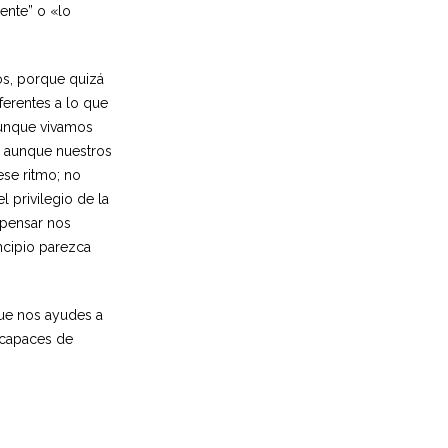
iente” o «lo
s, porque quizá
ferentes a lo que
aunque vivamos
, aunque nuestros
se ritmo; no
 privilegio de la
ipensar nos
ncipio parezca
ue nos ayudes a
 capaces de