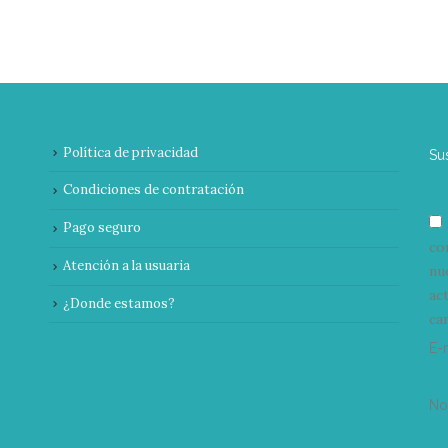
Política de privacidad
Su
Condiciones de contratación
Pago seguro
co
Atención a la usuaria
nu
ac
¿Donde estamos?
can
E-
N