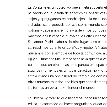
La Vorágine es un colectivo que anhela subvertir e
ha nacido y al que trata de sobrevivir. Consciente
atajos y que jugamos en cancha ajena –la de la ind
individualista producida por el sistema-mundo capita
colonial- trabajamos en lo invisible y nos conocéis
Nacimos en un espacio-cueva en la Calle Cisnero
Santander. Podría haber sido otro lugar, pero este n
allí residimos durante cinco años y medio. A final
mudamos con el empuje de toda la comunidad a la
69 y allí funciona una librería asociativa que es a v
cultural, que en otras ocasiones parece un espacio
algunos momentos es un lugar de activismo y, otro
antoja como una posibilidad de cambio, de constr
otros muchos mundos posibles que necesitamos p
las formas unívocas de entender el mundo.
La librería –y todo lo que hacemos- tiene un sesgo 
crítica, la capacidad de hacer preguntas y dudar d