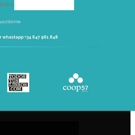
ellidos
r whastapp +34 ‭647 961 848‬