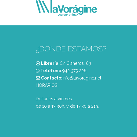
¿DONDE ESTAMOS?
Librería:
C/ Cisneros, 69
Teléfono:
‭942 375 226‬
Contacto:
info@lavoragine.net
HORARIOS
De lunes a viernes
de 10 a 13:30h. y de 17:30 a 21h.