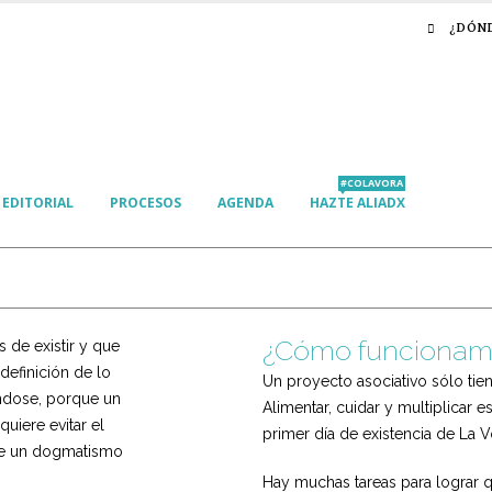
¿DÓN
#COLAVORA
EDITORIAL
PROCESOS
AGENDA
HAZTE ALIADX
¿Cómo funcionam
 de existir y que
definición de lo
Un proyecto asociativo sólo tie
ndose, porque un
Alimentar, cuidar y multiplicar 
quiere evitar el
primer día de existencia de La V
ue un dogmatismo
Hay muchas tareas para lograr q