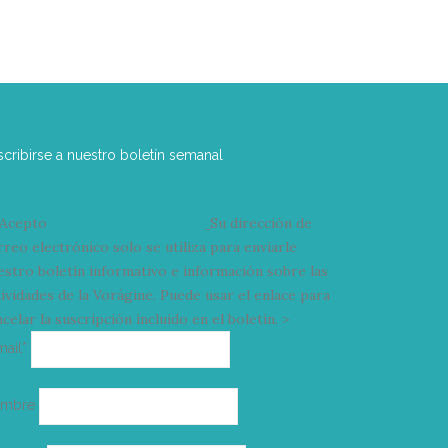
scribirse a nuestro boletín semanal
Acepto
condiciones y términos
Su dirección de
rreo electrónico solo se utiliza para enviarle
estro boletín informativo e información sobre las
tividades de la Vorágine. Puede usar el enlace para
celar la suscripción incluido en el boletín. >
Correo
mail*
electrónico
ombre