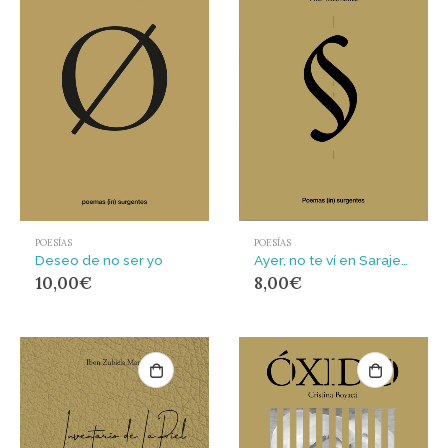
POESÍAS
POESÍAS
Deseo de no ser yo
Ayer, no te ví en Sarajevo
10,00
€
8,00
€