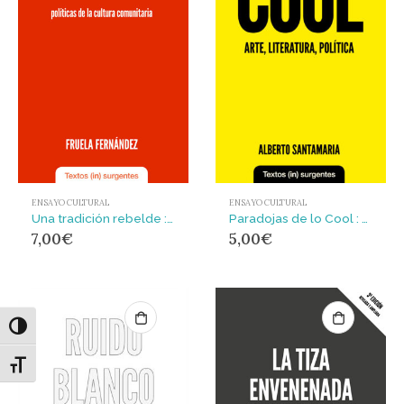
ENSAYO CULTURAL
ENSAYO CULTURAL
Una tradición rebelde : Políticas de la cultura comunitaria
Paradojas de lo Cool : Arte, literatura, política
7,00
€
5,00
€
Alternar alto contraste
Alternar tamaño de letra