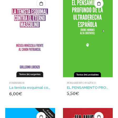
PENSAMIENTO POLÍTICO
FEMINISMOS
EL PENSAMIENTO PROFUNDO DE LA ULTRADERECHA ESPAÑOLA
La tenista esquimal contra el eterno masculino. : Música minúscula frente al canon patriarcal
5,50
€
6,00
€