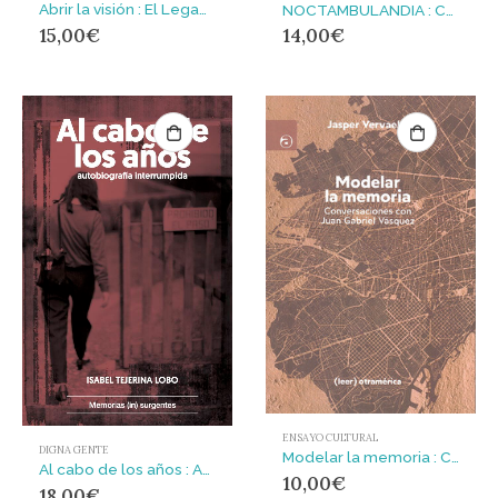
Abrir la visión : El Legado de Toni Serra *) Abu Ali
NOCTAMBULANDIA : Compás de espera en treinta Lunas
15,00
€
14,00
€
ENSAYO CULTURAL
DIGNA GENTE
Modelar la memoria : Conversaciones con Juan Gabriel Vásquez
Al cabo de los años : Autobiografía interrumpida
10,00
€
18,00
€