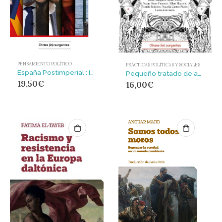
PENSAMIENTO POLÍTICO
PRÁCTICAS POLÍTICAS Y SOCIALES
España Postimperial : Ideologías del imperio restaurativo
Pequeño tratado de amistad : Hacia una política de respeto
19,50
€
16,00
€