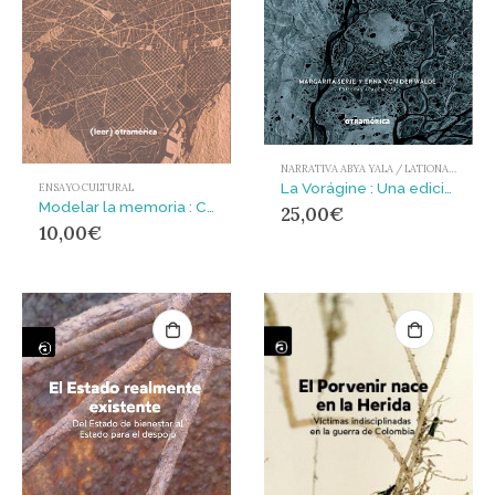
NARRATIVA ABYA YALA / LATIONAMÉRICA Y EL CARIBE
La Vorágine : Una edición cosmográfica
ENSAYO CULTURAL
Modelar la memoria : Conversaciones con Juan Gabriel Vásquez
25,00
€
10,00
€