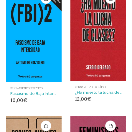
PENSAMIENTO POLÍTICO
PENSAMIENTO POLÍTICO
¿Ha muerto la lucha de clases?
Fascismo de Baja Intensidad 2 : Segunda edición Revisada, ampliada, mutilada
12,00
€
10,00
€