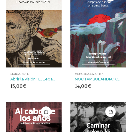
DIGNA GENTE
MEMORIA COLECTIVA
Abrir la visión : El Legado de Toni Serra *) Abu Ali
NOCTAMBULANDIA : Compás de espera en treinta Lunas
15,00
€
14,00
€