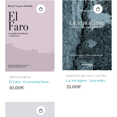
NARRATIVA ABYA YALA / LATIONAMÉRICA Y EL CARIBE
ARTES ESCÉNICAS
La Vorágine : Una edición cosmográfica
El Faro : (Comedia hereditaria e inoficiosa)
25,00
€
10,00
€