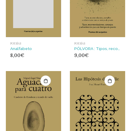
POESÍAS
POESÍAS
Analfabeto
PÓLVORA : Tipos, recomendacións, consellos e advertencias para un tempo de poesía
8,00
€
9,00
€