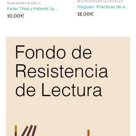
PRÁCTICAS POLÍTICAS Y SOCIALES
PENSAMIENTO POLÍTICO
¡Yeguas! : Prácticas de escenificación del cuerpo político
Peter Thiel y Palantir: la vanguardia del tecnofascismo : LA VANGUARDIA DEL TECNOFASCISMO
18,00
€
10,00
€