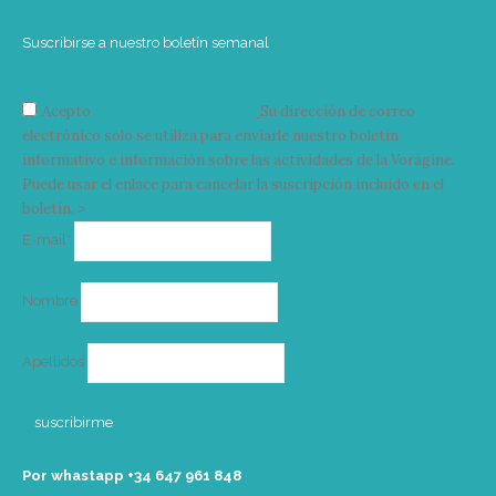
Suscribirse a nuestro boletín semanal
Acepto
condiciones y términos
Su dirección de correo
electrónico solo se utiliza para enviarle nuestro boletín
informativo e información sobre las actividades de la Vorágine.
Puede usar el enlace para cancelar la suscripción incluido en el
boletín. >
Correo
E-mail*
electrónico
Nombre
Apellidos
Por whastapp +34 ‭647 961 848‬