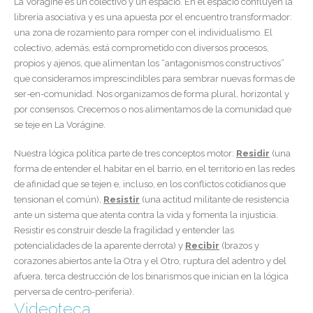
La Vorágine es un colectivo y un espacio. En el espacio confluyen la
librería asociativa y es una apuesta por el encuentro transformador:
una zona de rozamiento para romper con el individualismo. El
colectivo, además, está comprometido con diversos procesos,
propios y ajenos, que alimentan los “antagonismos constructivos”
que consideramos imprescindibles para sembrar nuevas formas de
ser-en-comunidad. Nos organizamos de forma plural, horizontal y
por consensos. Crecemos o nos alimentamos de la comunidad que
se teje en La Vorágine.
Nuestra lógica política parte de tres conceptos motor:
Residir
(una
forma de entender el habitar en el barrio, en el territorio en las redes
de afinidad que se tejen e, incluso, en los conflictos cotidianos que
tensionan el común),
Resistir
(una actitud militante de resistencia
ante un sistema que atenta contra la vida y fomenta la injusticia.
Resistir es construir desde la fragilidad y entender las
potencialidades de la aparente derrota) y
Recibir
(brazos y
corazones abiertos ante la Otra y el Otro, ruptura del adentro y del
afuera, terca destrucción de los binarismos que inician en la lógica
perversa de centro-periferia).
Videoteca