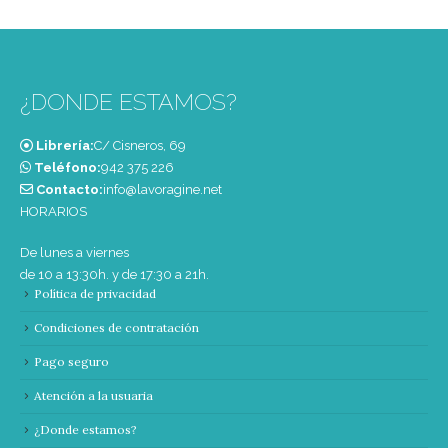
¿DONDE ESTAMOS?
Librería:
C/ Cisneros, 69
Teléfono:
‭942 375 226‬
Contacto:
info@lavoragine.net
HORARIOS
De lunes a viernes
de 10 a 13:30h. y de 17:30 a 21h.
Política de privacidad
Condiciones de contratación
Pago seguro
Atención a la usuaria
¿Donde estamos?