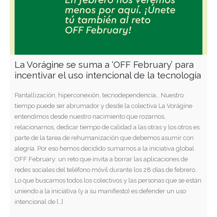
La Vorágine se suma a ‘OFF February’ para
incentivar el uso intencional de la tecnología
Pantallización, hiperconexión, tecnodependencia… Nuestro
tiempo puede ser abrumador y desde la colectiva La Vorágine
entendimos desde nuestro nacimiento que rozarnos,
relacionarnos, dedicar tiempo de calidad a las otras y los otros es
parte de la tarea de rehumanización que debemos asumir con
alegría. Por eso hemos decidido sumarnos a la iniciativa global
OFF February: un reto que invita a borrar las aplicaciones de
redes sociales del teléfono móvil durante los 28 días de febrero.
Lo que buscamos todos los colectivos y las personas que se están
uniendo a la iniciativa (y a su manifiesto) es defender un uso
intencional de […]