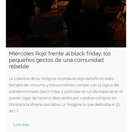
Miércoles Rojo frente al black friday: los
pequeños gestos de una comunidad
rebelde
La colectiva de La Vorágine os propuso algo extraño en estos
tiempos de consumo y consumidores: romper con la lógica del
autodenominado black friday y participar en un día espacial en el
que en lugar de haceros descuentos por vuestras compras en
libros era la librería asociativa La Vorágine la que dedicaba el 5%
de […]
Leer más