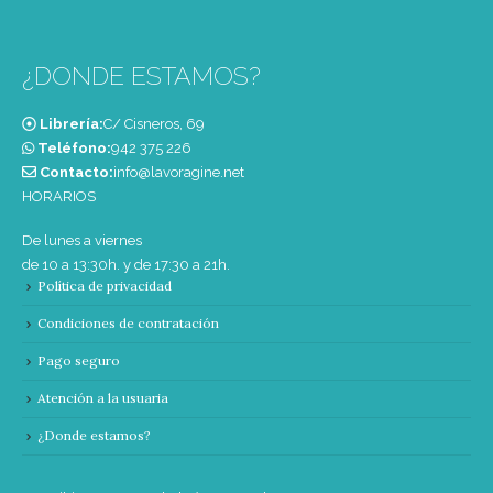
¿DONDE ESTAMOS?
Librería:
C/ Cisneros, 69
Teléfono:
‭942 375 226‬
Contacto:
info@lavoragine.net
HORARIOS
De lunes a viernes
de 10 a 13:30h. y de 17:30 a 21h.
Política de privacidad
Condiciones de contratación
Pago seguro
Atención a la usuaria
¿Donde estamos?