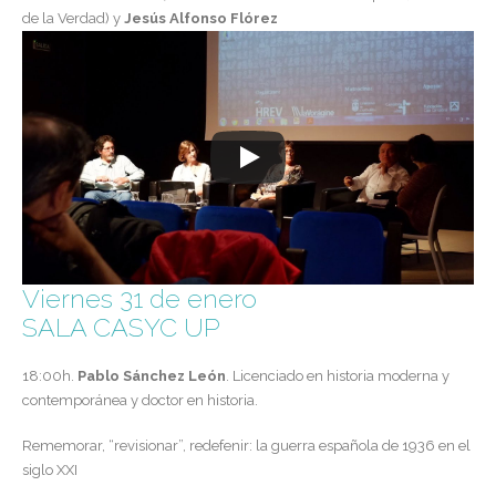
de la Verdad) y
Jesús Alfonso Flórez
Viernes 31 de enero
SALA CASYC UP
18:00h.
Pablo Sánchez León
.
Licenciado en historia moderna y
contemporánea y doctor en historia.
Rememorar, “revisionar”, redefenir: la guerra española de 1936 en el
siglo XXI