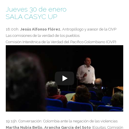
Jueves 30 de enero
SALA CASYC UP
18:00h.
Jesús Alfonso Flórez.
Antropólogo y asesor de la CIVP
Las comisiones de la verdad de los pueblos.
Comisión Interétnica de la Verdad del Pacífico Colombiano (CIVP)
19:15h. Conversación: Colombia ante la negación de las violencias
Martha Nubia Bello, Arancha García del Soto
(Equitas, Comisión