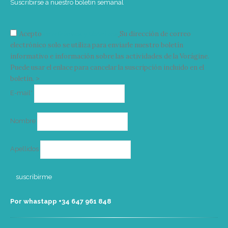
Suscribirse a nuestro boletín semanal
Acepto
condiciones y términos
Su dirección de correo
electrónico solo se utiliza para enviarle nuestro boletín
informativo e información sobre las actividades de la Vorágine.
Puede usar el enlace para cancelar la suscripción incluido en el
boletín. >
Correo
E-mail*
electrónico
Nombre
Apellidos
Por whastapp +34 ‭647 961 848‬