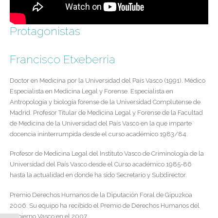
Protagonistas
Francisco Etxeberria
Doctor en Medicina por la Universidad del País Vasco (1991). Médico
Especialista en Medicina Legal y Forense. Especialista en
Antropología y biología forense de la Universidad Complutense de
Madrid. Profesor Titular de Medicina Legal y Forense de la Facultad
de Medicina de la Universidad del País Vasco en la que imparte
docencia ininterrumpida desde el curso académico 1983/84.
Profesor de Medicina Legal del Instituto Vasco de Criminología de la
Universidad del País Vasco desde el Curso académico 1985-86
hasta la actualidad en donde ha sido Secretario y Subdirector.
Premio Derechos Humanos de la Diputación Foral de Gipuzkoa
2006. Su equipo ha recibido el Premio de Derechos Humanos del
Gobierno Vasco en el 2007.