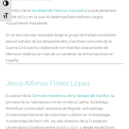
Alternar alto contraste
Miembro de la
Sociedad de Ciencias Aranzadi
a la que pertenece
Alternar tamaño de letra
desde 1973 y en la que ha desempeñado distintos cargos.
Actualmente Presidente.
En el seno de esta Sociedad dirige el grupo de trabajo constituido
para el estudio de los desaparecidos y las fosas comunes de la
Guerra Civil que ha colaborado con distintas asociaciones de
Memoria Histórica en más de un centenar de exhumaciones en
España.
Jesús Alfonso Flórez López
Es asesor de la
Comisión Interétnica de la Verdad del Pacífico
, la
primera de su naturaleza civil en América Latina. Es teólogo
(Pontificia Universidad Javeriana de Bogotá), antropólogo
(Universidad Nacional de Colombia) y doctor en Antropología
(Universidad de Paris VIII). Ha sido directivo de la Fundación
Universitaria Claretiana entre 2006 y 2013, y desde esa fecha es