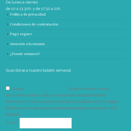
De lunes a viernes
de 10 a 13:30h. y de 17:30 a 21h.
Política de privacidad
Condiciones de contratación
Pago seguro
Atención a la usuaria
¿Donde estamos?
Suscribirse a nuestro boletín semanal
Acepto
condiciones y términos
Su dirección de correo
electrónico solo se utiliza para enviarle nuestro boletín
informativo e información sobre las actividades de la Vorágine.
Puede usar el enlace para cancelar la suscripción incluido en el
boletín. >
Correo
E-mail*
electrónico