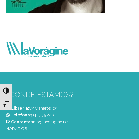
Alternar alto contraste
¿DONDE ESTAMOS?
Alternar tamaño de letra
Librería:
C/ Cisneros, 69
Teléfono:
‭942 375 226‬
Contacto:
info@lavoragine.net
HORARIOS