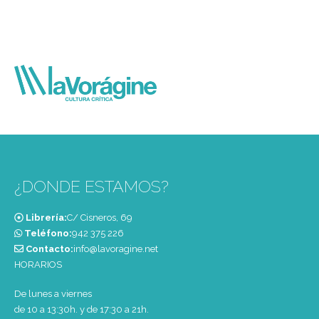
¿DONDE ESTAMOS?
Librería:
C/ Cisneros, 69
Teléfono:
‭942 375 226‬
Contacto:
info@lavoragine.net
HORARIOS
De lunes a viernes
de 10 a 13:30h. y de 17:30 a 21h.