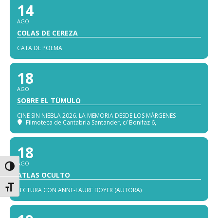
14
AGO
COLAS DE CEREZA
CATA DE POEMA
18
AGO
SOBRE EL TÚMULO
CINE SIN NIEBLA 2026. LA MEMORIA DESDE LOS MÁRGENES
Filmoteca de Cantabria Santander
, c/ Bonifaz 6,
18
AGO
Alternar alto contraste
ATLAS OCULTO
Alternar tamaño de letra
LECTURA CON ANNE-LAURE BOYER (AUTORA)