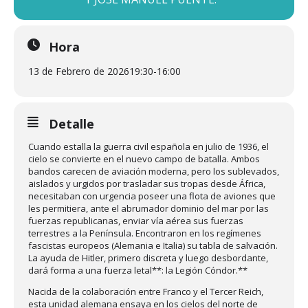
Hora
13 de Febrero de 2026
19:30
-
16:00
Detalle
Cuando estalla la guerra civil española en julio de 1936, el
cielo se convierte en el nuevo campo de batalla. Ambos
bandos carecen de aviación moderna, pero los sublevados,
aislados y urgidos por trasladar sus tropas desde África,
necesitaban con urgencia poseer una flota de aviones que
les permitiera, ante el abrumador dominio del mar por las
fuerzas republicanas, enviar vía aérea sus fuerzas
terrestres a la Península. Encontraron en los regímenes
fascistas europeos (Alemania e Italia) su tabla de salvación.
La ayuda de Hitler, primero discreta y luego desbordante,
dará forma a una fuerza letal**: la Legión Cóndor.**
Nacida de la colaboración entre Franco y el Tercer Reich,
esta unidad alemana ensaya en los cielos del norte de