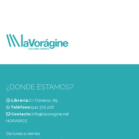
¿DONDE ESTAMOS?
Librería:
C/ Cisneros, 69
Teléfono:
‭942 375 226‬
Contacto:
info@lavoragine.net
HORARIOS
De lunes a viernes