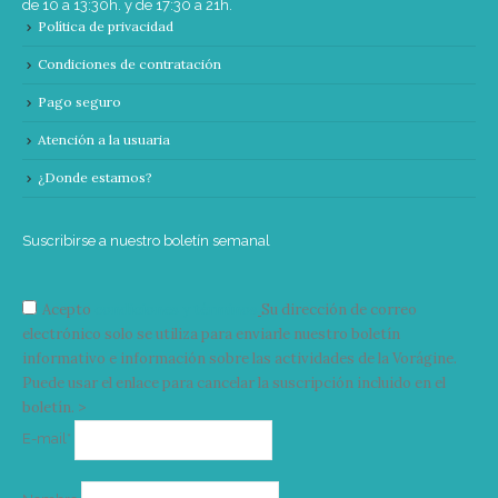
de 10 a 13:30h. y de 17:30 a 21h.
Política de privacidad
Condiciones de contratación
Pago seguro
Atención a la usuaria
¿Donde estamos?
Suscribirse a nuestro boletín semanal
Acepto
condiciones y términos
Su dirección de correo
electrónico solo se utiliza para enviarle nuestro boletín
informativo e información sobre las actividades de la Vorágine.
Puede usar el enlace para cancelar la suscripción incluido en el
boletín. >
Correo
E-mail*
electrónico