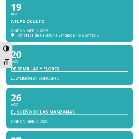
19
AGO
ATLAS OCULTO
CINE SIN NIEBLA 2026
Filmoteca de Cantabria Santander
, c/ Bonifaz 6,
Alternar alto contraste
20
AGO
Alternar tamaño de letra
DE SEMILLAS Y FLORES
LUZYLIMÓN EN CONCIERTO
26
AGO
EL SUEÑO DE LAS MANZANAS
CINE SIN NIEBLA 2026