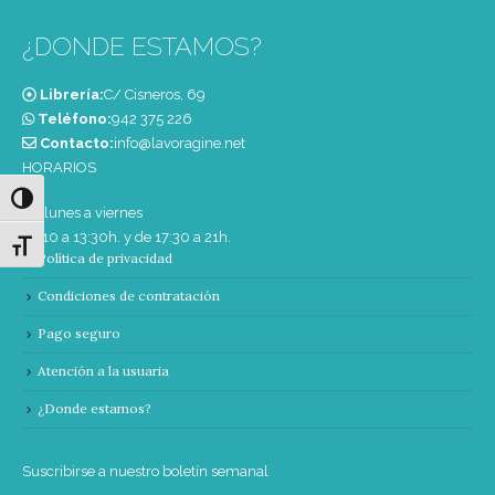
¿DONDE ESTAMOS?
Librería:
C/ Cisneros, 69
Teléfono:
‭942 375 226‬
Contacto:
info@lavoragine.net
HORARIOS
Alternar alto contraste
De lunes a viernes
de 10 a 13:30h. y de 17:30 a 21h.
Alternar tamaño de letra
Política de privacidad
Condiciones de contratación
Pago seguro
Atención a la usuaria
¿Donde estamos?
Suscribirse a nuestro boletín semanal