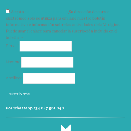
Acepto
condiciones y términos
Su dirección de correo
electrónico solo se utiliza para enviarle nuestro boletín
informativo e información sobre las actividades de la Vorágine.
Puede usar el enlace para cancelar la suscripción incluido en el
boletín. >
Correo
E-mail*
electrónico
Nombre
Apellidos
Por whastapp +34 ‭647 961 848‬