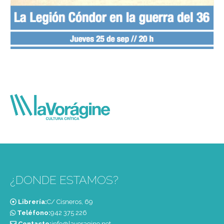
¿DONDE ESTAMOS?
Librería:
C/ Cisneros, 69
Teléfono:
‭942 375 226‬
Contacto:
info@lavoragine.net