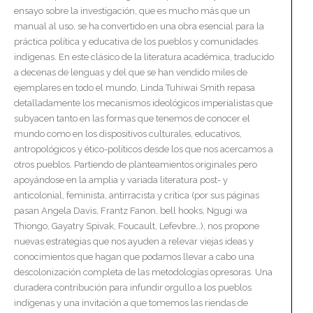
ensayo sobre la investigación, que es mucho más que un
manual al uso, se ha convertido en una obra esencial para la
práctica política y educativa de los pueblos y comunidades
indígenas. En este clásico de la literatura académica, traducido
a decenas de lenguas y del que se han vendido miles de
ejemplares en todo el mundo, Linda Tuhiwai Smith repasa
detalladamente los mecanismos ideológicos imperialistas que
subyacen tanto en las formas que tenemos de conocer el
mundo como en los dispositivos culturales, educativos,
antropológicos y ético-políticos desde los que nos acercamos a
otros pueblos. Partiendo de planteamientos originales pero
apoyándose en la amplia y variada literatura post- y
anticolonial, feminista, antirracista y crítica (por sus páginas
pasan Angela Davis, Frantz Fanon, bell hooks, Ngugi wa
Thiongo, Gayatry Spivak, Foucault, Lefevbre…), nos propone
nuevas estrategias que nos ayuden a relevar viejas ideas y
conocimientos que hagan que podamos llevar a cabo una
descolonización completa de las metodologías opresoras. Una
duradera contribución para infundir orgullo a los pueblos
indígenas y una invitación a que tomemos las riendas de