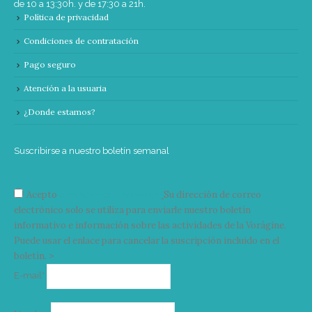
de 10 a 13:30h. y de 17:30 a 21h.
Política de privacidad
Condiciones de contratación
Pago seguro
Atención a la usuaria
¿Donde estamos?
Suscribirse a nuestro boletín semanal
Acepto
condiciones y términos
Su dirección de correo
electrónico solo se utiliza para enviarle nuestro boletín
informativo e información sobre las actividades de la Vorágine.
Puede usar el enlace para cancelar la suscripción incluido en el
boletín. >
Correo
E-mail*
electrónico