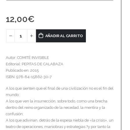
12,00
€
AÑADIR AL CARRITO
Autor: COMITÉ INVISIBLE
Editorial: PEPITAS DE CALABAZA
Publicado en: 2015
ISBN: 978-84-15862-30-7
A los que sienten que el final de una civilización no es el fin del
mundo;
A los que ven la insurrección, sobre todo, como una brecha
dentro del reino organizado de la necedad, la mentira y la
confusión;
A los que adivinan, detrás de la espesa niebla de «la crisis», un
teatro de operaciones, maniobras y estrategias ?y por tanto la