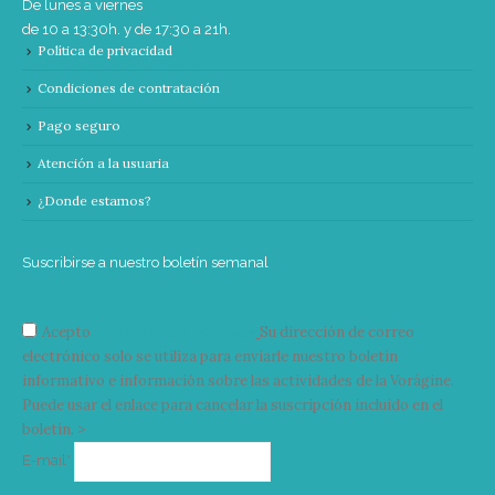
De lunes a viernes
de 10 a 13:30h. y de 17:30 a 21h.
Política de privacidad
Condiciones de contratación
Pago seguro
Atención a la usuaria
¿Donde estamos?
Suscribirse a nuestro boletín semanal
Acepto
condiciones y términos
Su dirección de correo
electrónico solo se utiliza para enviarle nuestro boletín
informativo e información sobre las actividades de la Vorágine.
Puede usar el enlace para cancelar la suscripción incluido en el
boletín. >
Correo
E-mail*
electrónico