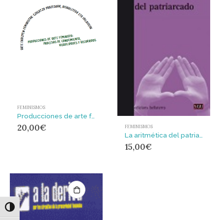
FEMINISMOS
Producciones de arte feminista : procesos de conocimiento, visualidades y recorridos = Arte ekoizpen feministak : ezagutza prozesuak, bisualiteak eta ibilbideak
20,00
€
FEMINISMOS
La aritmética del patriarcado
15,00
€
Alternar alto contraste