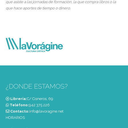
que asiste a las jornadas de formación, la que compra libros o la
que hace aportes de tiempo o dinero.
¿DONDE ESTAMOS?
Librería:
C/ Cisneros, 69
Teléfono:
‭942 375 226‬
Contacto:
info@lavoragine.net
HORARIOS