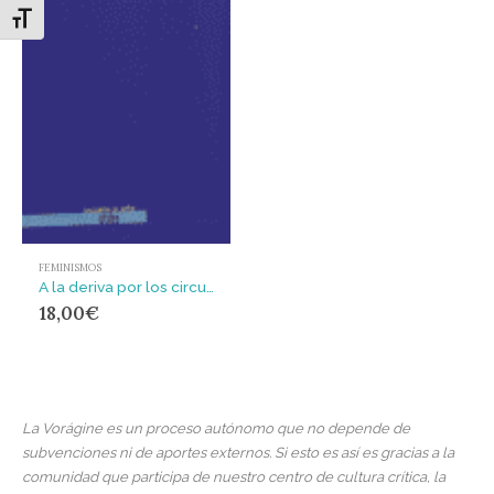
Alternar tamaño de letra
FEMINISMOS
A la deriva por los circuitos de la precariedad femenina
18,00
€
La Vorágine es un proceso autónomo que no depende de
subvenciones ni de aportes externos. Si esto es así es gracias a la
comunidad que participa de nuestro centro de cultura crítica, la