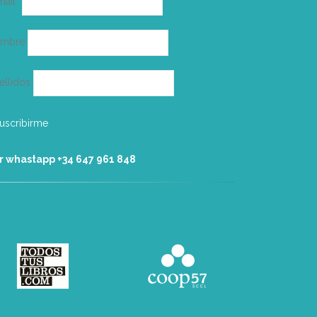
mail*
electrónico
ombre
ellidos
r whastapp +34 ‭647 961 848‬