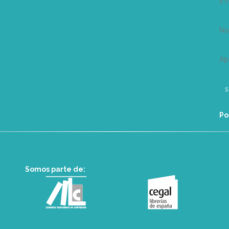
E-
N
Ap
Po
Somos parte de: