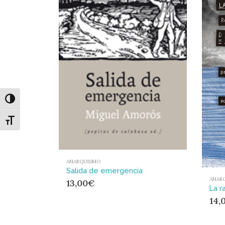
Alternar alto contraste
Alternar tamaño de letra
ANARQUISMO
Salida de emergencia
ANAR
13,00
€
14,