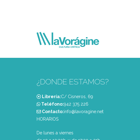
¿DONDE ESTAMOS?
Librería:
C/ Cisneros, 69
Teléfono:
‭942 375 226‬
Contacto:
info@lavoragine.net
HORARIOS
De lunes a viernes