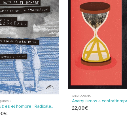
ANARQUISMO
Anarquismos a contratiemp
QUISMO
La raíz es el hombre : Radicales contraprogresistas
22,00
€
00
€