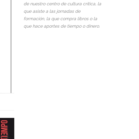
de nuestro centro de cultura crítica, la
que asiste a las jornadas de
formación, la que compra libros o la
que hace aportes de tiempo o dinero.