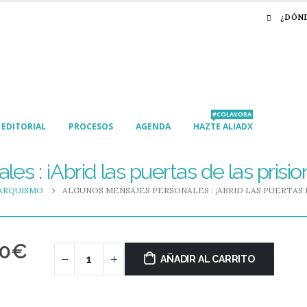
¿DÓN
#COLAVORA
EDITORIAL
PROCESOS
AGENDA
HAZTE ALIADX
s : ¡Abrid las puertas de las prisio
ARQUISMO
ALGUNOS MENSAJES PERSONALES : ¡ABRID LAS PUERTAS D
50
€
AÑADIR AL CARRITO