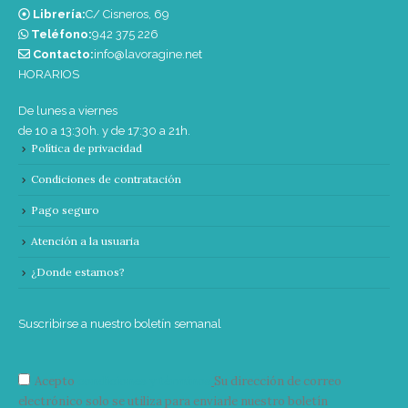
Librería:
C/ Cisneros, 69
Teléfono:
‭942 375 226‬
Contacto:
info@lavoragine.net
HORARIOS
De lunes a viernes
de 10 a 13:30h. y de 17:30 a 21h.
Política de privacidad
Condiciones de contratación
Pago seguro
Atención a la usuaria
¿Donde estamos?
Suscribirse a nuestro boletín semanal
Acepto
condiciones y términos
Su dirección de correo
electrónico solo se utiliza para enviarle nuestro boletín