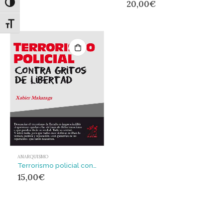
20,00
€
Alternar alto contraste
Alternar tamaño de letra
ANARQUISMO
Terrorismo policial contra gritos de libertad
15,00
€