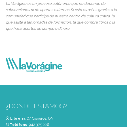
La Vorágine es un proceso autónomo que no depende de
subvenciones ni de aportes externos. Si esto es así es gracias a la
comunidad que participa de nuestro centro de cultura crítica, la
que asiste a las jornadas de formación, la que compra libros o la
que hace aportes de tiempo o dinero.
¿DONDE ESTAMOS?
Librería:
C/ Cisneros, 69
Teléfono:
‭942 375 226‬