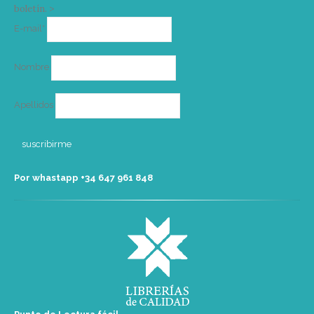
boletín. >
Correo
E-mail*
electrónico
Nombre
Apellidos
Por whastapp +34 ‭647 961 848‬