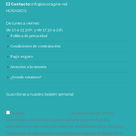
Contacto:
info@lavoragine.net
HORARIOS
De lunes a viernes
de 10 a 13:30h. y de 17:30 a 21h.
Política de privacidad
Condiciones de contratación
Pago seguro
Atención a la usuaria
¿Donde estamos?
Suscribirse a nuestro boletín semanal
Acepto
condiciones y términos
Su dirección de correo
electrónico solo se utiliza para enviarle nuestro boletín
informativo e información sobre las actividades de la Vorágine.
Puede usar el enlace para cancelar la suscripción incluido en el