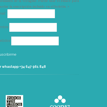
tividades de la Vorágine. Puede usar el enlace para
celar la suscripción incluido en el boletín. >
Correo
mail*
electrónico
ombre
ellidos
r whastapp +34 ‭647 961 848‬