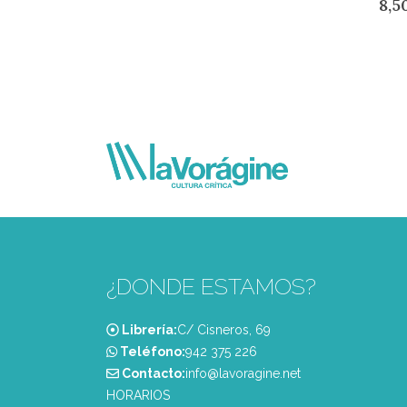
8,5
¿DONDE ESTAMOS?
Librería:
C/ Cisneros, 69
Teléfono:
‭942 375 226‬
Contacto:
info@lavoragine.net
HORARIOS