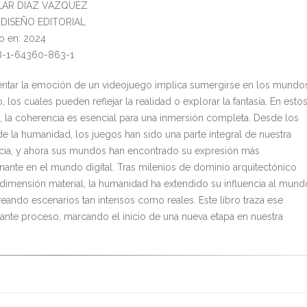
PILAR DÍAZ VÁZQUEZ
l: DISEÑO EDITORIAL
o en: 2024
8-1-64360-863-1
ntar la emoción de un videojuego implica sumergirse en los mundo
, los cuales pueden reflejar la realidad o explorar la fantasía. En esto
, la coherencia es esencial para una inmersión completa. Desde los
de la humanidad, los juegos han sido una parte integral de nuestra
cia, y ahora sus mundos han encontrado su expresión más
nante en el mundo digital. Tras milenios de dominio arquitectónico
 dimensión material, la humanidad ha extendido su influencia al mund
creando escenarios tan intensos como reales. Este libro traza ese
nte proceso, marcando el inicio de una nueva etapa en nuestra