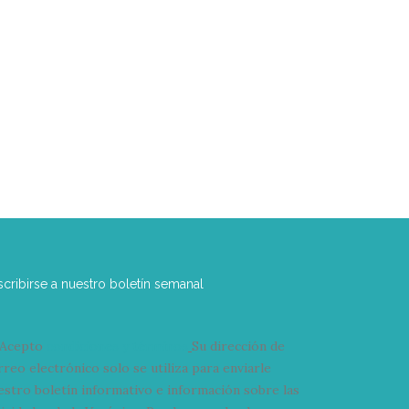
scribirse a nuestro boletín semanal
Acepto
condiciones y términos
Su dirección de
rreo electrónico solo se utiliza para enviarle
estro boletín informativo e información sobre las