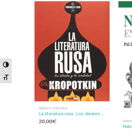
Alternar alto contraste
Alternar tamaño de letra
ENSAYO CULTURAL
La literatura rusa : Los ideales y la realidad
20,00
€
ENSA
Nab