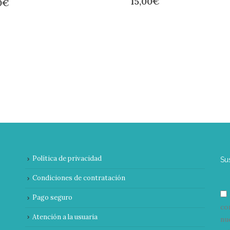
15,00
€
0
€
Política de privacidad
Su
Condiciones de contratación
Pago seguro
co
Atención a la usuaria
nu