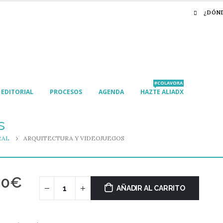
¿DÓN
#COLAVORA
EDITORIAL
PROCESOS
AGENDA
HAZTE ALIADX
s
RAL
ARQUITECTURA Y VIDEOJUEGOS
00
€
AÑADIR AL CARRITO