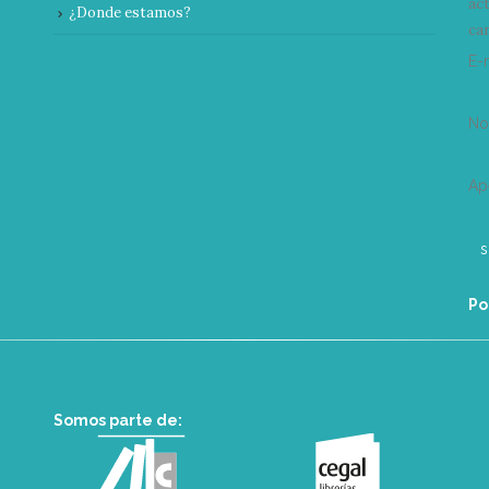
ac
¿Donde estamos?
can
E-
N
Ap
Po
Somos parte de: