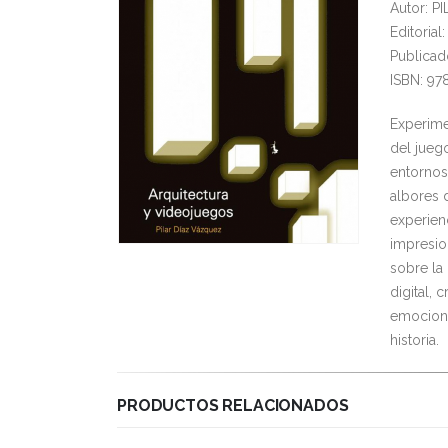
Autor: 
Editoria
Publicad
ISBN: 97
Experime
del juego
entornos
albores 
experien
impresio
sobre la
digital, 
emociona
historia.
PRODUCTOS RELACIONADOS