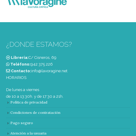
¿DONDE ESTAMOS?
Librería:
C/ Cisneros, 69
Teléfono:
‭942 375 226‬
Contacto:
info@lavoragine.net
HORARIOS
De lunes a viernes
de 10 a 13:30h. y de 17:30 a 21h.
Política de privacidad
Condiciones de contratación
Pago seguro
Atención a la usuaria