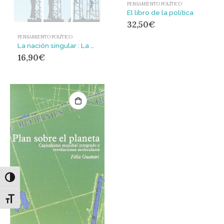
PENSAMIENTO POLÍTICO
El libro de la política
32,50
€
PENSAMIENTO POLÍTICO
La nación singular : La cultura del consenso y la fantasía de normalidad democrática (1999-2011)
16,90
€
Alternar alto contraste
Alternar tamaño de letra