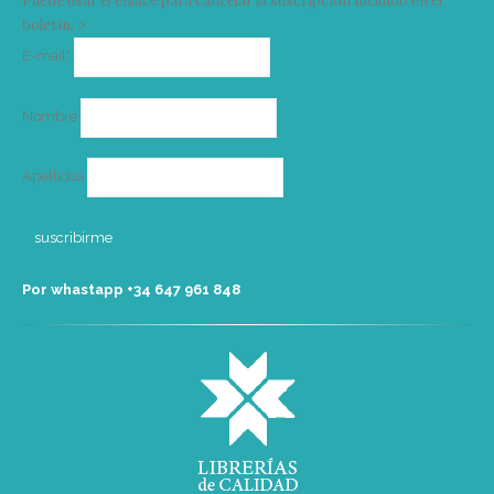
Puede usar el enlace para cancelar la suscripción incluido en el
boletín. >
Correo
E-mail*
electrónico
Nombre
Apellidos
Por whastapp +34 ‭647 961 848‬