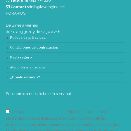
Teléfono:
‭942 375 226‬
Contacto:
info@lavoragine.net
HORARIOS
De lunes a viernes
de 10 a 13:30h. y de 17:30 a 21h.
Política de privacidad
Condiciones de contratación
Pago seguro
Atención a la usuaria
¿Donde estamos?
Suscribirse a nuestro boletín semanal
Acepto
condiciones y términos
Su dirección de correo
electrónico solo se utiliza para enviarle nuestro boletín
informativo e información sobre las actividades de la Vorágine.