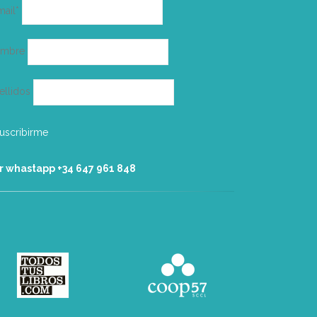
Correo
mail*
electrónico
ombre
ellidos
r whastapp +34 ‭647 961 848‬