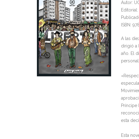
Autor: 
Editorial
Publicad
ISBN: 9
A las di
dirigió 
año. El d
personal
«Respecto
especula
Movimien
aprobaci
Príncipe
reconoci
esta deci
Esta nove