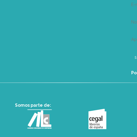
E-
N
Ap
Po
Somos parte de: