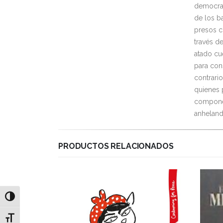
democrac
de los ba
presos c
través de
atado cu
para cons
contrari
quienes p
componen
anheland
PRODUCTOS RELACIONADOS
Alternar alto contraste
Alternar tamaño de letra