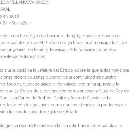
UCEDA VILLANUEVA, RUBÉN
: AKAL
o en: 2018
78-84-460-4569-4
ez de la noche del 30 de diciembre de 1969, Francisco Franco se
a los españoles desde El Pardo en su ya tradicional mensaje de fin de
irector general de Radio y Televisión, Adolfo Suárez, supervisó
mente dicha transmisión.
 a la sucesión a la Jefatura del Estado, sobre la que tantas malicios
ciones hicieron quienes dudaron de la continuidad de nuestro
to, todo ha quedado atado, y bien atado, con mi propuesta y la
ón por las Cortes de la designación como sucesor a título de Rey de
 Don Juan Carlos de Borbón. Dentro y fuera de España se ha
do, tanto con los aplausos como con los silencios, la prudencia de
sión trascendental», dijo el jefe del Estado.
la gráfica recorre los años de la llamada Transición española a la