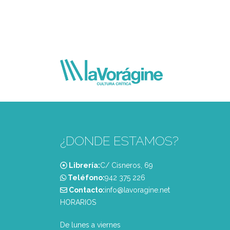
¿DONDE ESTAMOS?
Librería:
C/ Cisneros, 69
Teléfono:
‭942 375 226‬
Contacto:
info@lavoragine.net
HORARIOS
De lunes a viernes