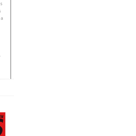
os
s
 a
,