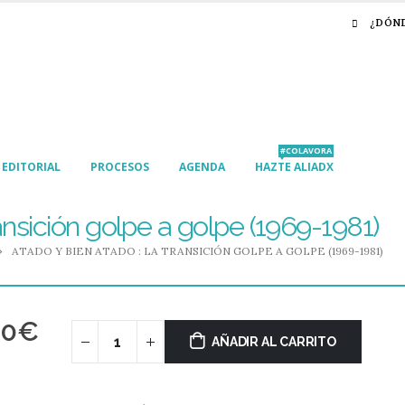
¿DÓN
#COLAVORA
EDITORIAL
PROCESOS
AGENDA
HAZTE ALIADX
ansición golpe a golpe (1969-1981)
ATADO Y BIEN ATADO : LA TRANSICIÓN GOLPE A GOLPE (1969-1981)
00
€
AÑADIR AL CARRITO