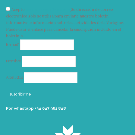
Acepto
condiciones y términos
Su dirección de correo
electrónico solo se utiliza para enviarle nuestro boletín
informativo e información sobre las actividades de la Vorágine.
Puede usar el enlace para cancelar la suscripción incluido en el
boletín. >
Correo
E-mail*
electrónico
Nombre
Apellidos
Por whastapp +34 ‭647 961 848‬