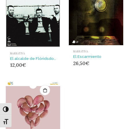
NARRATIVA
NARRATIVA
El Escarmiento
El alcalde de Flóridsdorf
26,50
€
12,00
€
Alternar alto contraste
Alternar tamaño de letra