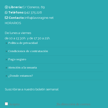
Librería:
C/ Cisneros, 69
Teléfono:
‭942 375 226‬
Contacto:
info@lavoragine.net
HORARIOS
De lunes a viernes
de 10 a 13:30h. y de 17:30 a 21h.
Política de privacidad
Condiciones de contratación
Pago seguro
Atención a la usuaria
¿Donde estamos?
Suscribirse a nuestro boletín semanal
Acepto
condiciones y términos
Su dirección de correo