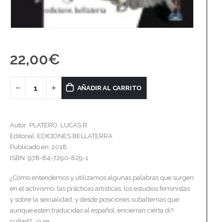
22,00
€
AÑADIR AL CARRITO
Autor: PLATERO, LUCAS R.
Editorial: EDICIONES BELLATERRA
Publicado en: 2018
ISBN: 978-84-7290-829-1
¿Cómo entendemos y utilizamos algunas palabras que surgen
en el activismo, las prácticas artísticas, los estudios feministas
y sobre la sexualidad, y desde posiciones subalternas que,
aunque estén traducidas al español, encierran cierta di?
cultad?, ¿o se