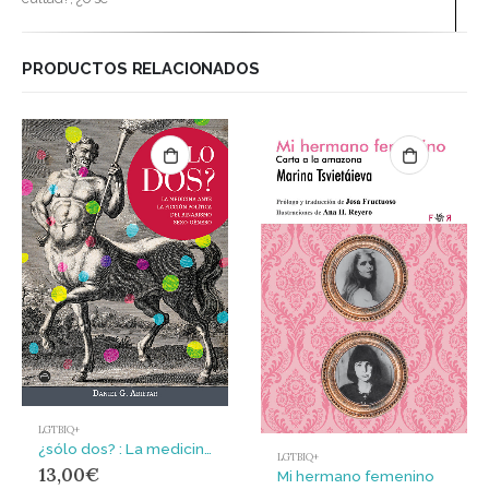
PRODUCTOS RELACIONADOS
LGTBIQ+
¿sólo dos? : La medicina ante la ficción política del binarismo sexo-género
LGTBIQ+
13,00
€
Mi hermano femenino