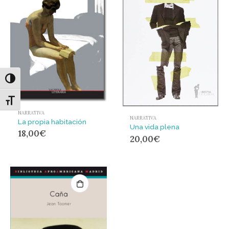
Alternar alto contraste
Alternar tamaño de letra
NARRATIVA
NARRATIVA
La propia habitación
Una vida plena
18,00
€
20,00
€