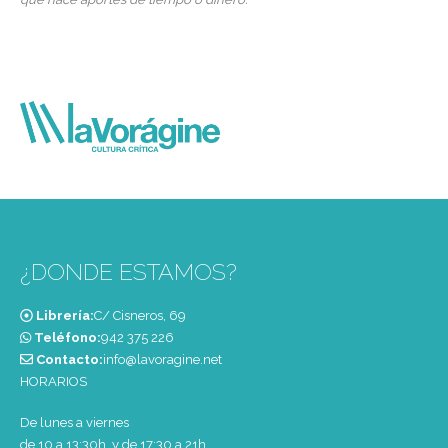
¿DONDE ESTAMOS?
Librería:
C/ Cisneros, 69
Teléfono:
‭942 375 226‬
Contacto:
info@lavoragine.net
HORARIOS
De lunes a viernes
de 10 a 13:30h. y de 17:30 a 21h.