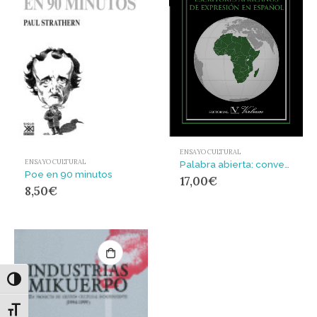
ENSAYO CULTURAL
ENSAYO CULTURAL
Palabra abierta: conversaciones con escritores africanos de expresión en español.
Poe en 90 minutos
17,00
€
8,50
€
Alternar alto contraste
Alternar tamaño de letra