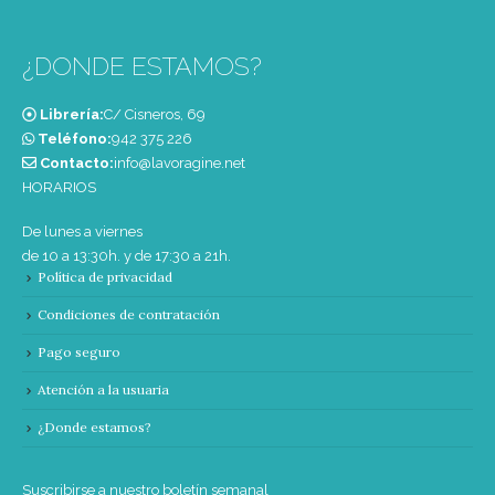
¿DONDE ESTAMOS?
Librería:
C/ Cisneros, 69
Teléfono:
‭942 375 226‬
Contacto:
info@lavoragine.net
HORARIOS
De lunes a viernes
de 10 a 13:30h. y de 17:30 a 21h.
Política de privacidad
Condiciones de contratación
Pago seguro
Atención a la usuaria
¿Donde estamos?
Suscribirse a nuestro boletín semanal