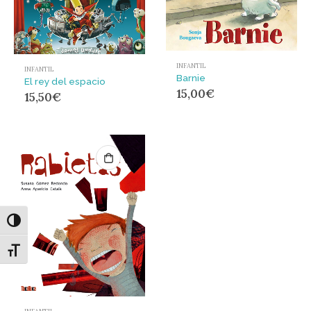
INFANTIL
INFANTIL
Barnie
El rey del espacio
15,00
€
15,50
€
Alternar alto contraste
Alternar tamaño de letra