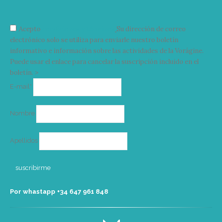
Acepto
condiciones y términos
Su dirección de correo
electrónico solo se utiliza para enviarle nuestro boletín
informativo e información sobre las actividades de la Vorágine.
Puede usar el enlace para cancelar la suscripción incluido en el
boletín. >
Correo
E-mail*
electrónico
Nombre
Apellidos
Por whastapp +34 ‭647 961 848‬