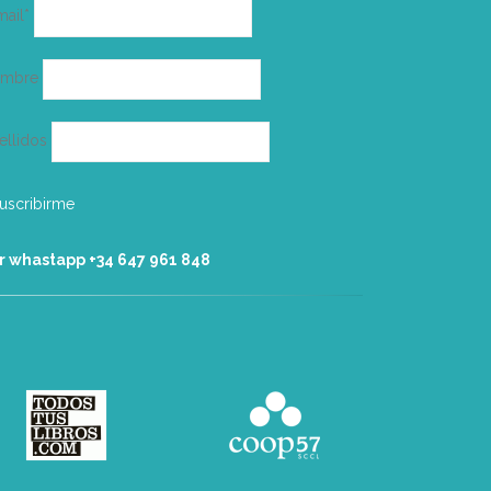
Correo
mail*
electrónico
ombre
ellidos
r whastapp +34 ‭647 961 848‬