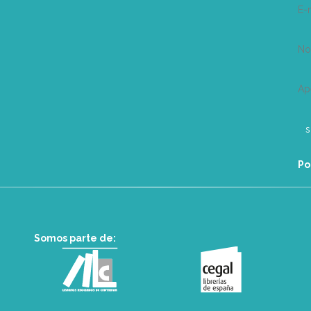
E-
N
Ap
Po
Somos parte de: