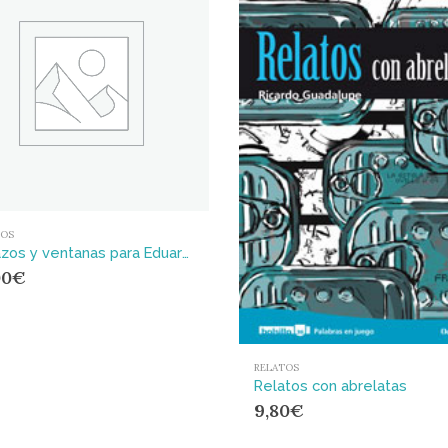
TOS
Abrazos y ventanas para Eduardo Galeano
00
€
RELATOS
Relatos con abrelatas
9,80
€