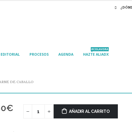
¿DÓN
#COLAVORA
EDITORIAL
PROCESOS
AGENDA
HAZTE ALIADX
ARNE DE CABALLO
90
€
AÑADIR AL CARRITO