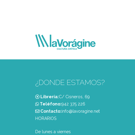
¿DONDE ESTAMOS?
Librería:
C/ Cisneros, 69
Teléfono:
‭942 375 226‬
Contacto:
info@lavoragine.net
HORARIOS
De lunes a viernes