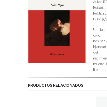
Autor: R
Editoria
Publicad
ISBN: 97
Un libro 
oído,
nos habl
hijandad
del
nacimien
muerto. E
literatura
PRODUCTOS RELACIONADOS