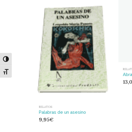
Alternar alto contraste
RELA
Alternar tamaño de letra
13,
RELATOS
Palabras de un asesino
9,95
€