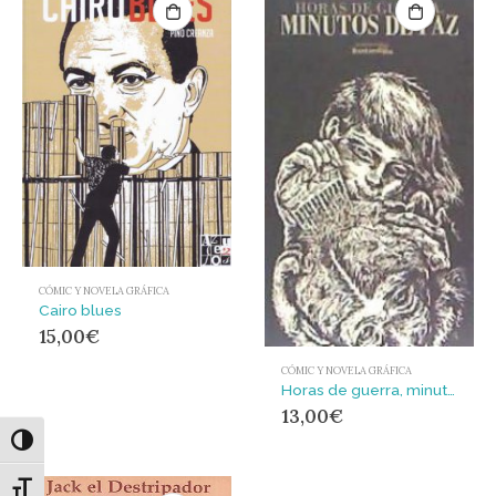
CÓMIC Y NOVELA GRÁFICA
Cairo blues
15,00
€
CÓMIC Y NOVELA GRÁFICA
Horas de guerra, minutos de paz
13,00
€
Alternar alto contraste
Alternar tamaño de letra