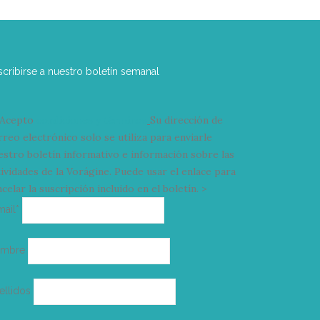
scribirse a nuestro boletín semanal
Acepto
condiciones y términos
Su dirección de
rreo electrónico solo se utiliza para enviarle
estro boletín informativo e información sobre las
tividades de la Vorágine. Puede usar el enlace para
celar la suscripción incluido en el boletín. >
Correo
mail*
electrónico
ombre
ellidos