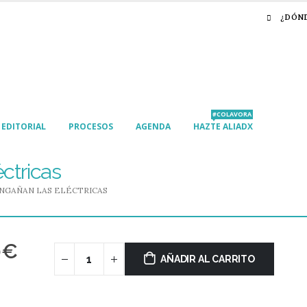
¿DÓN
#COLAVORA
EDITORIAL
PROCESOS
AGENDA
HAZTE ALIADX
ctricas
NGAÑAN LAS ELÉCTRICAS
0
€
AÑADIR AL CARRITO