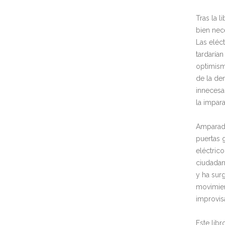
Tras la l
bien nec
Las eléc
tardarían
optimismo
de la de
innecesa
la impar
Amparado
puertas g
eléctric
ciudadan
y ha sur
movimien
improvis
Este libr