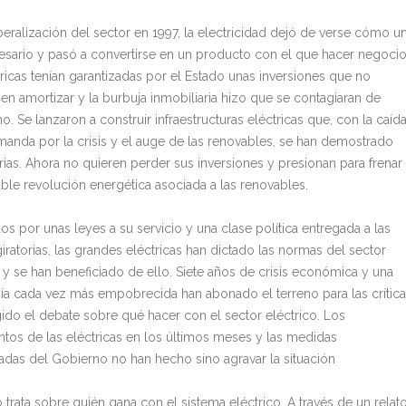
iberalización del sector en 1997, la electricidad dejó de verse cómo u
esario y pasó a convertirse en un producto con el que hacer negocio
tricas tenían garantizadas por el Estado unas inversiones que no
 en amortizar y la burbuja inmobiliaria hizo que se contagiaran de
. Se lanzaron a construir infraestructuras eléctricas que, con la caíd
manda por la crisis y el auge de las renovables, se han demostrado
rias. Ahora no quieren perder sus inversiones y presionan para frenar
able revolución energética asociada a las renovables.
s por unas leyes a su servicio y una clase política entregada a las
iratorias, las grandes eléctricas han dictado las normas del sector
o y se han beneficiado de ello. Siete años de crisis económica y una
ía cada vez más empobrecida han abonado el terreno para las crític
gido el debate sobre qué hacer con el sector eléctrico. Los
tos de las eléctricas en los últimos meses y las medidas
adas del Gobierno no han hecho sino agravar la situación
o trata sobre quién gana con el sistema eléctrico. A través de un relat