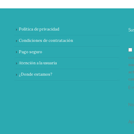
Política de privacidad
Su
Condiciones de contratación
Pago seguro
co
Atención a la usuaria
nu
ac
¿Donde estamos?
can
E-
N
Ap