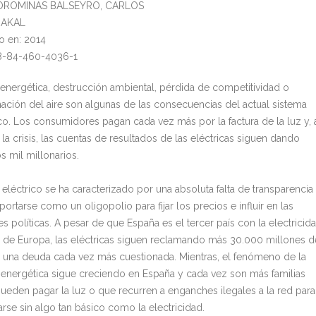
COROMINAS BALSEYRO, CARLOS
: AKAL
o en: 2014
78-84-460-4036-1
energética, destrucción ambiental, pérdida de competitividad o
ación del aire son algunas de las consecuencias del actual sistema
co. Los consumidores pagan cada vez más por la factura de la luz y, 
la crisis, las cuentas de resultados de las eléctricas siguen dando
s mil millonarios.
 eléctrico se ha caracterizado por una absoluta falta de transparencia
rtarse como un oligopolio para fijar los precios e influir en las
s políticas. A pesar de que España es el tercer país con la electricid
 de Europa, las eléctricas siguen reclamando más 30.000 millones d
 una deuda cada vez más cuestionada. Mientras, el fenómeno de la
energética sigue creciendo en España y cada vez son más familias
ueden pagar la luz o que recurren a enganches ilegales a la red para
rse sin algo tan básico como la electricidad.