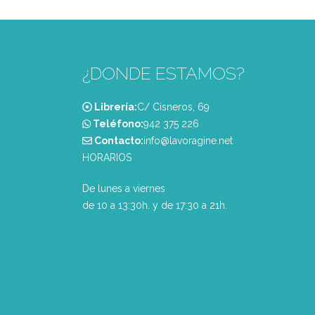
¿DONDE ESTAMOS?
Librería:
C/ Cisneros, 69
Teléfono:
‭942 375 226‬
Contacto:
info@lavoragine.net
HORARIOS
De lunes a viernes
de 10 a 13:30h. y de 17:30 a 21h.