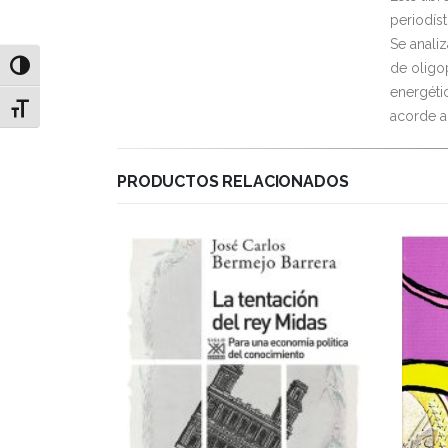
periodíst
Se anali
de oligo
Alternar alto contraste
energéti
Alternar tamaño de letra
acorde a
PRODUCTOS RELACIONADOS