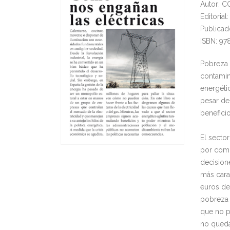
Autor: 
Editorial
Publicad
ISBN: 9
Pobreza 
contamin
energéti
pesar de 
beneficio
El sector
por compo
decisione
más cara
euros de
pobreza 
que no p
no queda