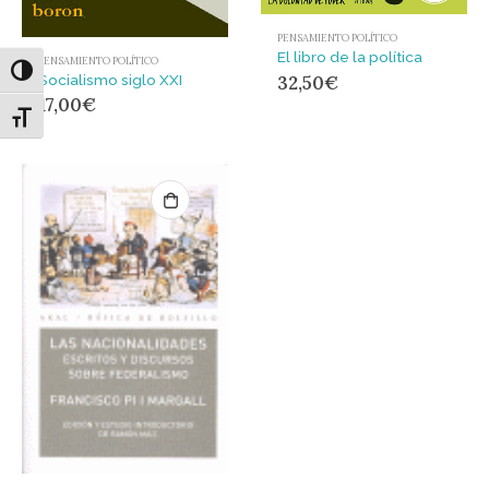
PENSAMIENTO POLÍTICO
El libro de la política
PENSAMIENTO POLÍTICO
Alternar alto contraste
32,50
€
Socialismo siglo XXI
17,00
€
Alternar tamaño de letra