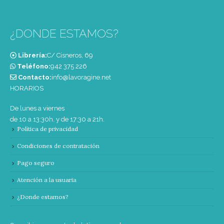
¿DONDE ESTAMOS?
Librería:
C/ Cisneros, 69
Teléfono:
‭942 375 226‬
Contacto:
info@lavoragine.net
HORARIOS
De lunes a viernes
de 10 a 13:30h. y de 17:30 a 21h.
Política de privacidad
Condiciones de contratación
Pago seguro
Atención a la usuaria
¿Donde estamos?