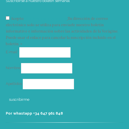
Suscribirse a nuestro boletín semanal
Acepto
condiciones y términos
Su dirección de correo
electrónico solo se utiliza para enviarle nuestro boletín
informativo e información sobre las actividades de la Vorágine.
Puede usar el enlace para cancelar la suscripción incluido en el
boletín. >
Correo
E-mail*
electrónico
Nombre
Apellidos
Por whastapp +34 ‭647 961 848‬