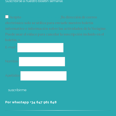
Suscribirse a nuestro boletín semanal
Acepto
condiciones y términos
Su dirección de correo
electrónico solo se utiliza para enviarle nuestro boletín
informativo e información sobre las actividades de la Vorágine.
Puede usar el enlace para cancelar la suscripción incluido en el
boletín. >
Correo
E-mail*
electrónico
Nombre
Apellidos
Por whastapp +34 ‭647 961 848‬