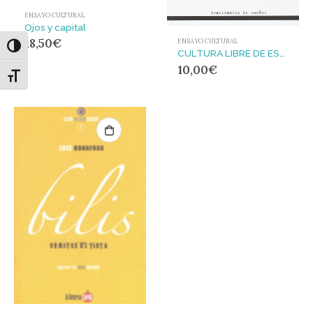
ENSAYO CULTURAL
Ojos y capital
18,50
€
ENSAYO CULTURAL
Alternar alto contraste
CULTURA LIBRE DE ESTADO
10,00
€
Alternar tamaño de letra