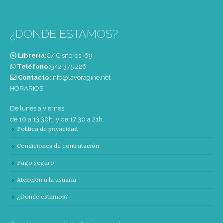
¿DONDE ESTAMOS?
Librería:
C/ Cisneros, 69
Teléfono:
‭942 375 226‬
Contacto:
info@lavoragine.net
HORARIOS
De lunes a viernes
de 10 a 13:30h. y de 17:30 a 21h.
Política de privacidad
Condiciones de contratación
Pago seguro
Atención a la usuaria
¿Donde estamos?