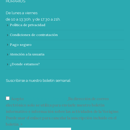
HORARIOS
De lunes a viernes
de 10 a 13:30h. y de 17:30 a 21h.
Política de privacidad
Condiciones de contratación
Pago seguro
Atención a la usuaria
¿Donde estamos?
Suscribirse a nuestro boletín semanal
Acepto
condiciones y términos
Su dirección de correo
electrónico solo se utiliza para enviarle nuestro boletín
informativo e información sobre las actividades de la Vorágine.
Puede usar el enlace para cancelar la suscripción incluido en el
boletín. >