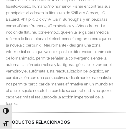
(sujeto/objeto, humano/no humano), Fisher encontrará sus
principales aliados en la literatura de William Gibson, J.G.
Ballard, Philip K. Dick y William Burroughs, y en películas
como «Blade Runner», «Terminator» y «Videodrome. La
noción de flatline, por ejemplo, que en la jerga paramédica
refiere a la línea plana del electroencefalograma pero que en
la novela ciberpunk «Neuromante» designa una zona
intermedial en la que ya no es posible diferenciar lo animado
de lo inanimado, permite señalar la convergencia entre la
automatización cibernética y las figuras góticas del zombi, el
vampiro y el autómata. Esta reactualización de lo gótico, en
combinación con una perspectiva radicalmente materialista,
nos permite participar de manera afirmativa en un mundo en
el que el sujeto no solo ha perdido su centralidad, sino que es
cada vez más el resultado de la acción impersonal de la
técnica.
Alternar alto contraste
PRODUCTOS RELACIONADOS
Alternar tamaño de letra