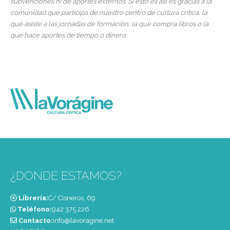
subvenciones ni de aportes externos. Si esto es así es gracias a la
comunidad que participa de nuestro centro de cultura crítica, la
que asiste a las jornadas de formación, la que compra libros o la
que hace aportes de tiempo o dinero.
¿DONDE ESTAMOS?
Librería:
C/ Cisneros, 69
Teléfono:
‭942 375 226‬
Contacto:
info@lavoragine.net