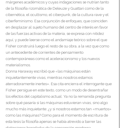
márgenes académicos y cuyas indagaciones se nutrían tanto
de la filosofía rizomática de Deleuze y Guattari como de la
cibernética, el ocultismo, el ciberpunk, de la cultura rave y el
ciberfeminismo. Esa conjunción de enfoques, que coinciden
en desplazar al sujeto humano del centro de interés en favor
de las fuerzas activas de la materia, se expresa con nitidez
aquí, y puede leerse como el andamiaje teórico sobre el que
Fisher construirá luego el resto de su obra, a la vez que como
un antecedente de corrientes de pensamiento
contemporáneas como el aceleracionismo y los nuevos
materialismos.
Donna Haraway escribió que «las máquinas están
inquietantemente vivas, mientras nosotros estamos
aterradoramente inertes». Esa cita encierra el interrogante que
Fisher persigue en este texto, como un modo de desentrañar
los efectos del capitalismo actual. Ya no la remanida pregunta
sobre qué pasaría si las máquinas estuvieran vivas, sino algo
mucho más inquietante: ¿y si nosotros estamos tan «muertos»
como las máquinas? Como para el momento de escritura de
esta tesis la filosofía apenas se había atrevido a barrer las
distinciones heredadas de la concepción moderna