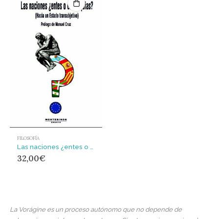
FILOSOFÍA
Las naciones ¿entes o entelequias? : (Hacia un Estado transubjetivo)
32,00
€
La Vorágine es un proceso autónomo que no depende de