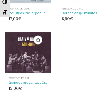
Alternar alto contraste
ENSAYO CULTURAL
ENSAYO CULTURAL
Alternar tamaño de letra
Industrias Mikuerpo : un proyecto de gestión cultural independiente (1994-1999)
Borges en 90 minutos
17,00
€
8,50
€
ENSAYO CULTURAL
Grandes preguntas : Crónicas I
15,00
€