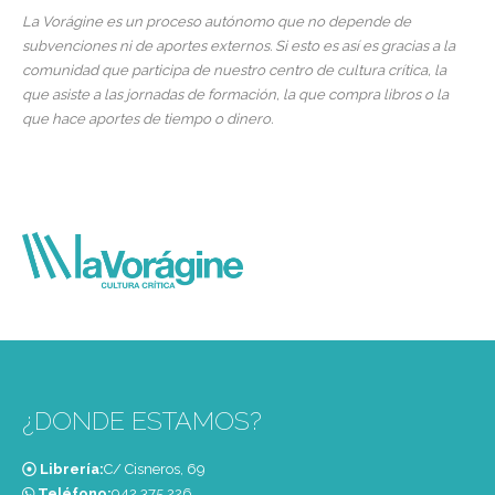
La Vorágine es un proceso autónomo que no depende de
subvenciones ni de aportes externos. Si esto es así es gracias a la
comunidad que participa de nuestro centro de cultura crítica, la
que asiste a las jornadas de formación, la que compra libros o la
que hace aportes de tiempo o dinero.
¿DONDE ESTAMOS?
Librería:
C/ Cisneros, 69
Teléfono:
‭942 375 226‬