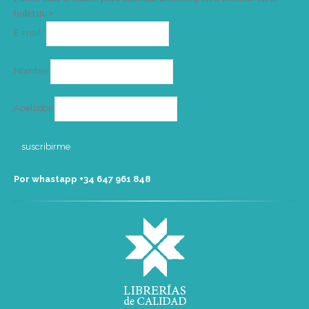
boletín. >
Correo
E-mail*
electrónico
Nombre
Apellidos
Por whastapp +34 ‭647 961 848‬