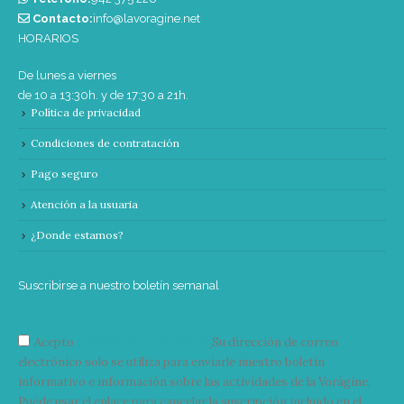
Contacto:
info@lavoragine.net
HORARIOS
De lunes a viernes
de 10 a 13:30h. y de 17:30 a 21h.
Política de privacidad
Condiciones de contratación
Pago seguro
Atención a la usuaria
¿Donde estamos?
Suscribirse a nuestro boletín semanal
Acepto
condiciones y términos
Su dirección de correo
electrónico solo se utiliza para enviarle nuestro boletín
informativo e información sobre las actividades de la Vorágine.
Puede usar el enlace para cancelar la suscripción incluido en el