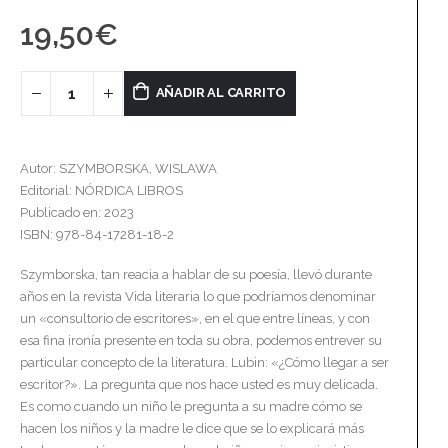
19,50
€
AÑADIR AL CARRITO
Autor: SZYMBORSKA, WISLAWA
Editorial: NÓRDICA LIBROS
Publicado en: 2023
ISBN: 978-84-17281-18-2
Szymborska, tan reacia a hablar de su poesía, llevó durante
años en la revista Vida literaria lo que podríamos denominar
un «consultorio de escritores», en el que entre líneas, y con
esa fina ironía presente en toda su obra, podemos entrever su
particular concepto de la literatura. Lubin: «¿Cómo llegar a ser
escritor?». La pregunta que nos hace usted es muy delicada.
Es como cuando un niño le pregunta a su madre cómo se
hacen los niños y la madre le dice que se lo explicará más