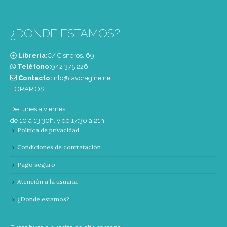
¿DONDE ESTAMOS?
Librería:
C/ Cisneros, 69
Teléfono:
‭942 375 226‬
Contacto:
info@lavoragine.net
HORARIOS
De lunes a viernes
de 10 a 13:30h. y de 17:30 a 21h.
Política de privacidad
Condiciones de contratación
Pago seguro
Atención a la usuaria
¿Donde estamos?