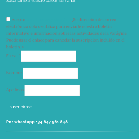
Suscribirse a nuestro boletín semanal
Acepto
condiciones y términos
Su dirección de correo
electrónico solo se utiliza para enviarle nuestro boletín
informativo e información sobre las actividades de la Vorágine.
Puede usar el enlace para cancelar la suscripción incluido en el
boletín. >
Correo
E-mail*
electrónico
Nombre
Apellidos
Por whastapp +34 ‭647 961 848‬