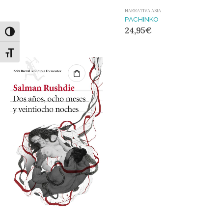
NARRATIVA ASIA
PACHINKO
24,95
€
Alternar alto contraste
Alternar tamaño de letra