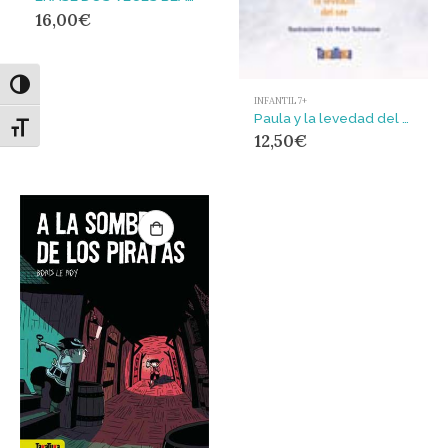
16,00
€
Alternar alto contraste
INFANTIL 7+
Paula y la levedad del ser
Alternar tamaño de letra
12,50
€