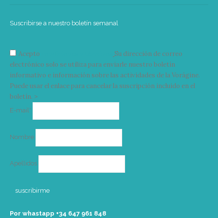
Suscribirse a nuestro boletín semanal
Acepto
condiciones y términos
Su dirección de correo
electrónico solo se utiliza para enviarle nuestro boletín
informativo e información sobre las actividades de la Vorágine.
Puede usar el enlace para cancelar la suscripción incluido en el
boletín. >
Correo
E-mail*
electrónico
Nombre
Apellidos
Por whastapp +34 ‭647 961 848‬