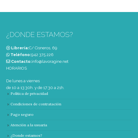
¿DONDE ESTAMOS?
Librería:
C/ Cisneros, 69
Teléfono:
‭942 375 226‬
Contacto:
info@lavoragine.net
HORARIOS
De lunes a viernes
de 10 a 13:30h. y de 17:30 a 21h.
Política de privacidad
Condiciones de contratación
Pago seguro
Atención a la usuaria
¿Donde estamos?