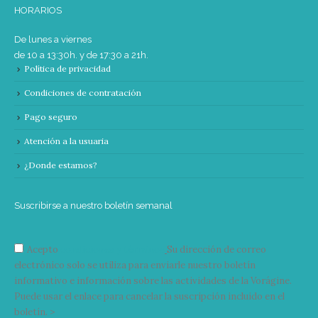
HORARIOS
De lunes a viernes
de 10 a 13:30h. y de 17:30 a 21h.
Política de privacidad
Condiciones de contratación
Pago seguro
Atención a la usuaria
¿Donde estamos?
Suscribirse a nuestro boletín semanal
Acepto
condiciones y términos
Su dirección de correo
electrónico solo se utiliza para enviarle nuestro boletín
informativo e información sobre las actividades de la Vorágine.
Puede usar el enlace para cancelar la suscripción incluido en el
boletín. >