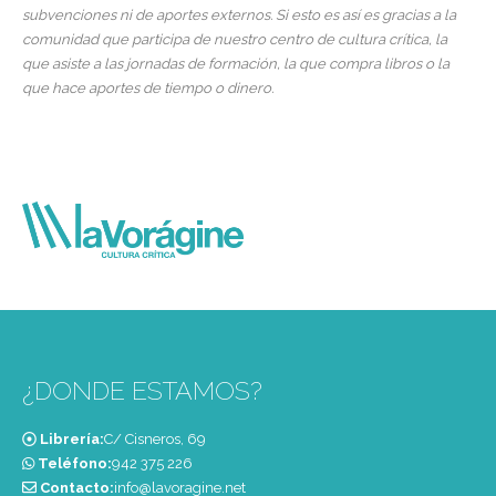
subvenciones ni de aportes externos. Si esto es así es gracias a la
comunidad que participa de nuestro centro de cultura crítica, la
que asiste a las jornadas de formación, la que compra libros o la
que hace aportes de tiempo o dinero.
¿DONDE ESTAMOS?
Librería:
C/ Cisneros, 69
Teléfono:
‭942 375 226‬
Contacto:
info@lavoragine.net