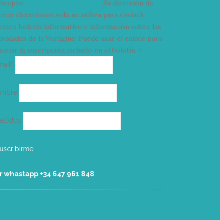
Acepto
condiciones y términos
Su dirección de
rreo electrónico solo se utiliza para enviarle
estro boletín informativo e información sobre las
tividades de la Vorágine. Puede usar el enlace para
celar la suscripción incluido en el boletín. >
Correo
mail*
electrónico
ombre
ellidos
r whastapp +34 ‭647 961 848‬