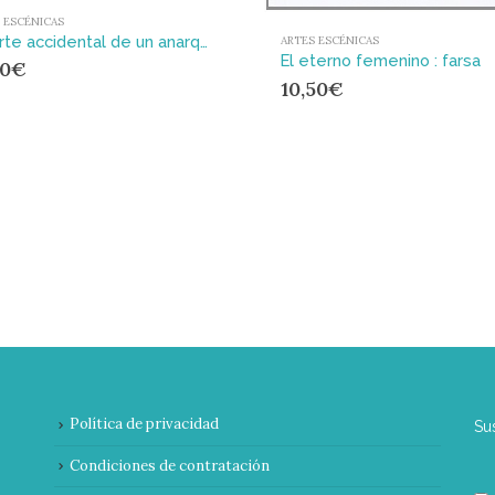
 ESCÉNICAS
Muerte accidental de un anarquista
ARTES ESCÉNICAS
El eterno femenino : farsa
20
€
10,50
€
Política de privacidad
Su
Condiciones de contratación