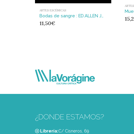
ARTES
ARTES ESCÉNICAS
Bodas de sangre : ED.ALLEN JOSEPHS Y JUAN CABALLERO
15,
11,50
€
¿DONDE ESTAMOS?
Librería:
C/ Cisneros, 69