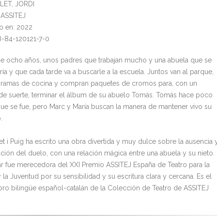
ALET, JORDI
: ASSITEJ
o en: 2022
8-84-120121-7-0
ne ocho años, unos padres que trabajan mucho y una abuela que se
ía y que cada tarde va a buscarle a la escuela. Juntos van al parque,
ramas de cocina y compran paquetes de cromos para, con un
de suerte, terminar el álbum de su abuelo Tomás. Tomás hace poco
ue se fue, pero Marc y María buscan la manera de mantener vivo su
.
et i Puig ha escrito una obra divertida y muy dulce sobre la ausencia 
ación del duelo, con una relación mágica entre una abuela y su nieto.
r fue merecedora del XXI Premio ASSITEJ España de Teatro para la
y la Juventud por su sensibilidad y su escritura clara y cercana. Es el
ibro bilingüe español-catalán de la Colección de Teatro de ASSITEJ