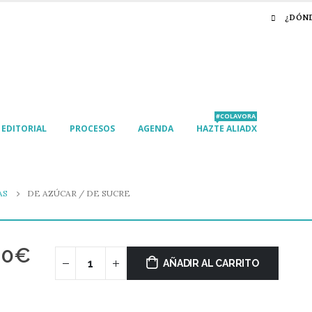
¿DÓN
#COLAVORA
EDITORIAL
PROCESOS
AGENDA
HAZTE ALIADX
AS
DE AZÚCAR / DE SUCRE
00
€
AÑADIR AL CARRITO