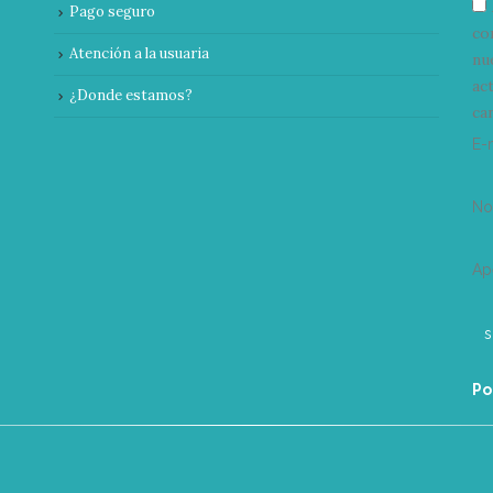
Pago seguro
co
Atención a la usuaria
nu
ac
¿Donde estamos?
can
E-
N
Ap
Po