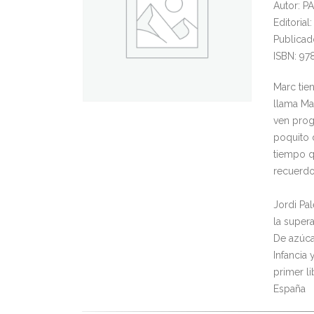
Autor: P
Editorial
Publicad
ISBN: 97
Marc tie
llama Mar
ven prog
poquito 
tiempo q
recuerdo
Jordi Pal
la super
De azúca
Infancia 
primer l
España