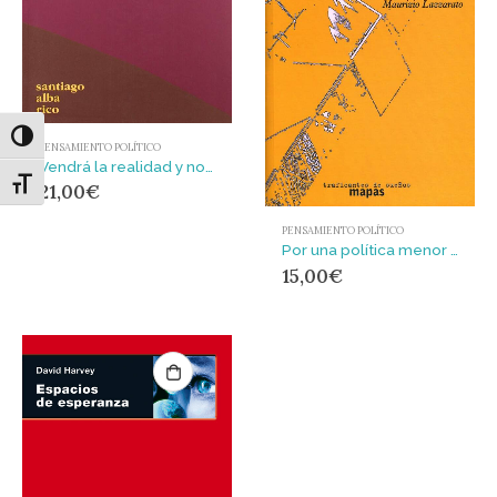
Alternar alto contraste
PENSAMIENTO POLÍTICO
Vendrá la realidad y nos encontrará dormidos
Alternar tamaño de letra
21,00
€
PENSAMIENTO POLÍTICO
Por una política menor : política y acontecimiento en las sociedades de control
15,00
€