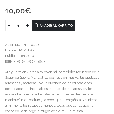
10,00
€
AÑADIR AL CARRITO
Autor: MORIN, EDGAR
Editorial: POPULAR
Publicado en: 2024
ISBN: 978-84-7884-965-9
«La guerra en Ucrania avivó en mí los terribles recuerdos de la
Segunda Guerra Mundial. La destrucción masiva, las ciudades
arrasadas y asoladas, lo que quedaba de las edificaciones
destrozadas, las incontables muertes de militares y civiles, la
avalancha de refugiados… Reviví los crímenes de guerra, el
maniqueísmo absoluto y la propaganda engañosa. Y vinieron
a mi mente los rasgos comunes a todas las guerras que he
conocido, la de Argelia, Yugoslavia o Irak. La misma