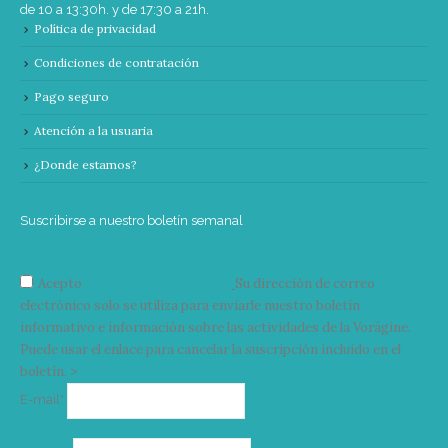
de 10 a 13:30h. y de 17:30 a 21h.
Política de privacidad
Condiciones de contratación
Pago seguro
Atención a la usuaria
¿Donde estamos?
Suscribirse a nuestro boletín semanal
Acepto
condiciones y términos
Su dirección de correo
electrónico solo se utiliza para enviarle nuestro boletín
informativo e información sobre las actividades de la Vorágine.
Puede usar el enlace para cancelar la suscripción incluido en el
boletín. >
Correo
E-mail*
electrónico