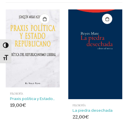
Alternar alto contraste
Alternar tamaño de letra
FILOSOFÍA
Praxis política y Estado Republicano : Crítica del republicanismo liberal
19,00
€
FILOSOFÍA
La piedra desechada
22,00
€