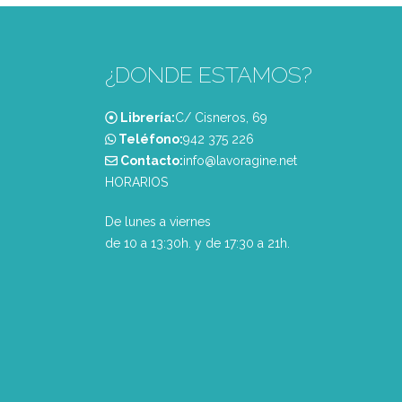
¿DONDE ESTAMOS?
Librería:
C/ Cisneros, 69
Teléfono:
‭942 375 226‬
Contacto:
info@lavoragine.net
HORARIOS
De lunes a viernes
de 10 a 13:30h. y de 17:30 a 21h.