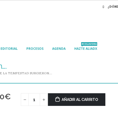
¿DÓN
#COLAVORA
EDITORIAL
PROCESOS
AGENDA
HAZTE ALIADX
….
E LA TEMPESTAD SURGIERON….
00
€
AÑADIR AL CARRITO