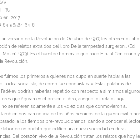
AVV
: HIRU
o en: 2017
78-84-96584-64-8
0 aniversario de la Revolución de Octubre de 1917, les ofrecemos aho
cción de relatos extraidos del libro De la tempestad surgieron… (Ed.
, Moscú 1973). Es el humilde homenaje que hace Hiru al Centenario y
ia Revolución.
s fuimos los primeros a quienes nos cupo en suerte hablar a las
e la idea socialista, de cómo fue conquistada». Estas palabras de
 Fadéiev podrían haberlas repetido con respecto a sí mismos alguno
tores que figuran en el presente libro, aunque los relatos aquí
s no se refieren solamente a los «diez días que conmovieron al
también nos dan noticia de los años heroicos de la guerra civil o no
l pasado, a los tiempos pre-revolucionarios, dando a conocer al lecto
te labor de un pueblo que edificó una nueva sociedad en duras
ncias. Del corazón vivo de la Revolución tratan los relatos que hoy l