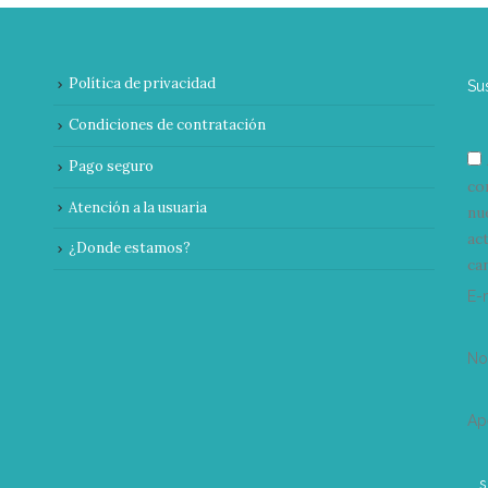
Política de privacidad
Su
Condiciones de contratación
Pago seguro
co
Atención a la usuaria
nu
ac
¿Donde estamos?
can
E-
N
Ap