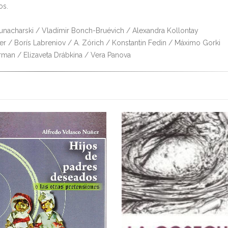
os.
Lunacharski / Vladímir Bonch-Bruévich / Alexandra Kollontay
ber / Borís Labreniov / A. Zórich / Konstantin Fedin / Máximo Gorki
rman / Elizaveta Drábkina / Vera Panova