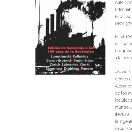
Autor: A
Editorial
Publicad
ISBN: 9
En el 10
una sele
Progreso
a la prop
«Nosotro
gentes d
Alexandr
de los au
incluido
mundo», 
llevan a
la ingen
circunsta