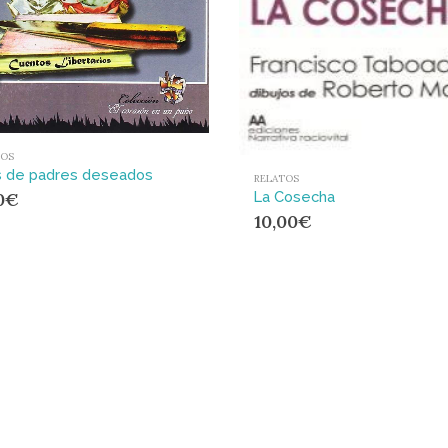
TOS
s de padres deseados
RELATOS
La Cosecha
0
€
10,00
€