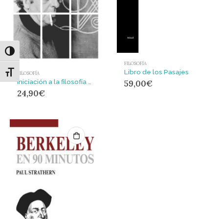
Alternar alto contraste
FILOSOFÍA
Libro de los Pasajes
Alternar tamaño de letra
FILOSOFÍA
Iniciación a la filosofía para no filósofos
59,00
€
24,90
€