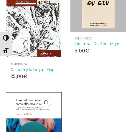
Alternar alto contraste
FEMINISMOS
Nosotras Gu Geu : Mujeres en la cultura crítica Emakumeak kultura kritikoan
5,00
€
Alternar tamaño de letra
FEMINISMOS
Calibán y la bruja. : Mujeres, cuerpo y acumulación originaria
25,00
€