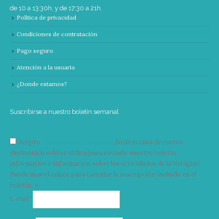
de 10 a 13:30h. y de 17:30 a 21h.
Política de privacidad
Condiciones de contratación
Pago seguro
Atención a la usuaria
¿Donde estamos?
Suscribirse a nuestro boletín semanal
Acepto
condiciones y términos
Su dirección de correo
electrónico solo se utiliza para enviarle nuestro boletín
informativo e información sobre las actividades de la Vorágine.
Puede usar el enlace para cancelar la suscripción incluido en el
boletín. >
Correo
E-mail*
electrónico