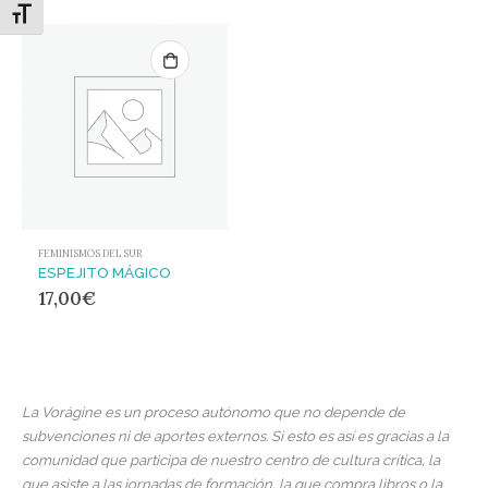
Alternar tamaño de letra
FEMINISMOS DEL SUR
ESPEJITO MÁGICO
17,00
€
La Vorágine es un proceso autónomo que no depende de
subvenciones ni de aportes externos. Si esto es así es gracias a la
comunidad que participa de nuestro centro de cultura crítica, la
que asiste a las jornadas de formación, la que compra libros o la