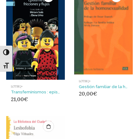
Alternar alto contraste
Alternar tamaño de letra
LGTBIQ+
Gestión familiar de la homosexualidad
LGTBIQ+
Transfeminismos : epistemes, fricciones y flujos
20,00
€
21,00
€