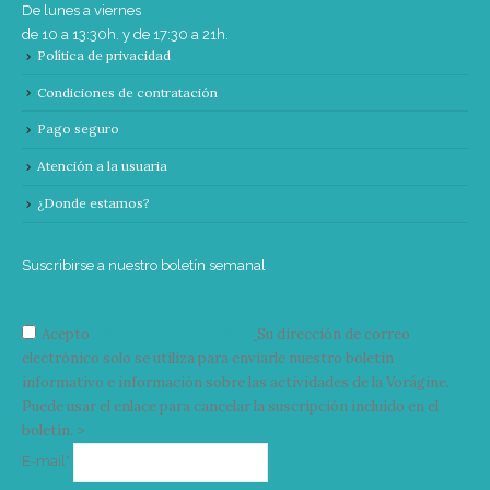
De lunes a viernes
de 10 a 13:30h. y de 17:30 a 21h.
Política de privacidad
Condiciones de contratación
Pago seguro
Atención a la usuaria
¿Donde estamos?
Suscribirse a nuestro boletín semanal
Acepto
condiciones y términos
Su dirección de correo
electrónico solo se utiliza para enviarle nuestro boletín
informativo e información sobre las actividades de la Vorágine.
Puede usar el enlace para cancelar la suscripción incluido en el
boletín. >
Correo
E-mail*
electrónico