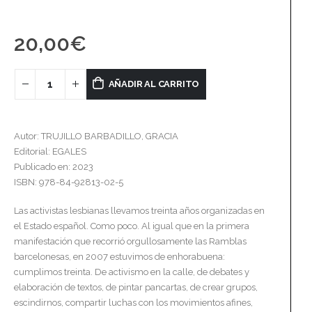
20,00
€
AÑADIR AL CARRITO
Autor: TRUJILLO BARBADILLO, GRACIA
Editorial: EGALES
Publicado en: 2023
ISBN: 978-84-92813-02-5
Las activistas lesbianas llevamos treinta años organizadas en
el Estado español. Como poco. Al igual que en la primera
manifestación que recorrió orgullosamente las Ramblas
barcelonesas, en 2007 estuvimos de enhorabuena:
cumplimos treinta. De activismo en la calle, de debates y
elaboración de textos, de pintar pancartas, de crear grupos,
escindirnos, compartir luchas con los movimientos afines,