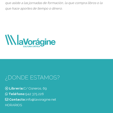
que asiste a las jornadas de formación, la que compra libros o la
que hace aportes de tiempo o dinero.
¿DONDE ESTAMOS?
Librería:
C/ Cisneros, 69
Teléfono:
‭942 375 226‬
Contacto:
info@lavoragine.net
HORARIOS