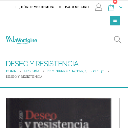
0
¿DÓNDE VENDEMOS?
PAGO SEGURO
DESEO Y RESISTENCIA
HOME
LIBRERÍA
FEMINISMOS Y LGTBIQ+
,
LGTBIQ+
DESEO Y RESISTENCIA