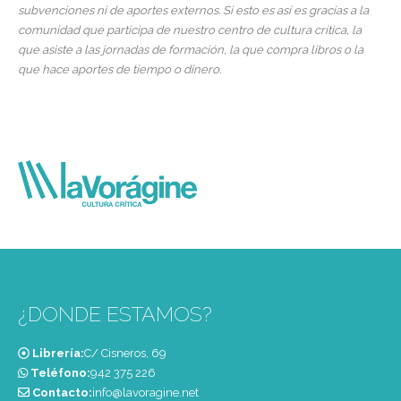
subvenciones ni de aportes externos. Si esto es así es gracias a la
comunidad que participa de nuestro centro de cultura crítica, la
que asiste a las jornadas de formación, la que compra libros o la
que hace aportes de tiempo o dinero.
¿DONDE ESTAMOS?
Librería:
C/ Cisneros, 69
Teléfono:
‭942 375 226‬
Contacto:
info@lavoragine.net