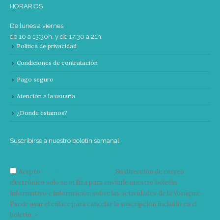
HORARIOS
De lunes a viernes
de 10 a 13:30h. y de 17:30 a 21h.
Política de privacidad
Condiciones de contratación
Pago seguro
Atención a la usuaria
¿Donde estamos?
Suscribirse a nuestro boletín semanal
Acepto
condiciones y términos
Su dirección de correo
electrónico solo se utiliza para enviarle nuestro boletín
informativo e información sobre las actividades de la Vorágine.
Puede usar el enlace para cancelar la suscripción incluido en el
boletín. >