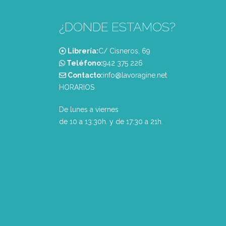
¿DONDE ESTAMOS?
Librería:
C/ Cisneros, 69
Teléfono:
‭942 375 226‬
Contacto:
info@lavoragine.net
HORARIOS
De lunes a viernes
de 10 a 13:30h. y de 17:30 a 21h.