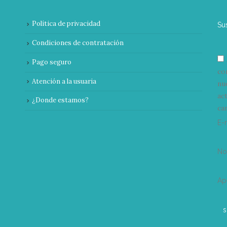
Política de privacidad
Su
Condiciones de contratación
Pago seguro
co
Atención a la usuaria
nu
ac
¿Donde estamos?
can
E-
N
Ap