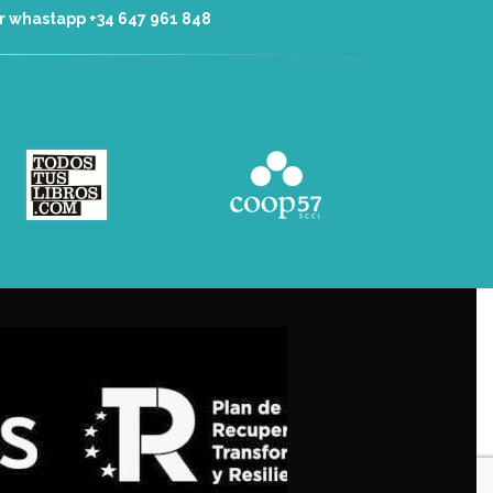
r whastapp +34 ‭647 961 848‬