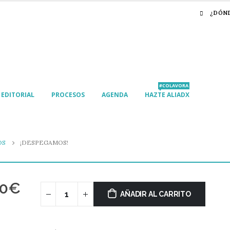
¿DÓN
#COLAVORA
EDITORIAL
PROCESOS
AGENDA
HAZTE ALIADX
OS
¡DESPEGAMOS!
90
€
AÑADIR AL CARRITO