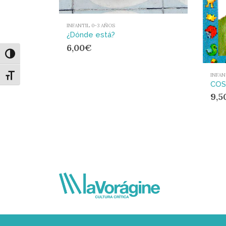
INFANTIL 0-3 AÑOS
¿Dónde está?
6,00
€
Alternar alto contraste
INFAN
Alternar tamaño de letra
COS
9,5