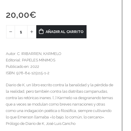
20,00
€
AÑADIR AL CARRITO
Autor: C. IRIBARREN, KARMELO
Editorial: PAPELES MÍNIMOS
Publicado en: 2022
ISBN: 978-84-125115-1-2
Diario de K, un libro escrito contra la banalidad y la pérdida de
la realidad, pero también contra las diatribas campanudas,
contra las retóricas inanes. […] Karmelo va desgranando temas
que a veces se modulan como breves narraciones y otras
como una indagación poética o filosófica, siempre cultivando
lo que Emerson llamaba «lo bajo, lo común, lo cercano».
Prólogo de Diario de K, José Luis Cancho