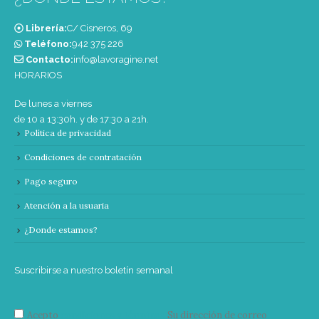
Librería:
C/ Cisneros, 69
Teléfono:
‭942 375 226‬
Contacto:
info@lavoragine.net
HORARIOS
De lunes a viernes
de 10 a 13:30h. y de 17:30 a 21h.
Política de privacidad
Condiciones de contratación
Pago seguro
Atención a la usuaria
¿Donde estamos?
Suscribirse a nuestro boletín semanal
Acepto
condiciones y términos
Su dirección de correo