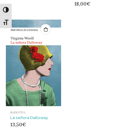
18,00
€
Alternar alto contraste
Alternar tamaño de letra
NARRATIVA
La señora Dalloway
13,50
€