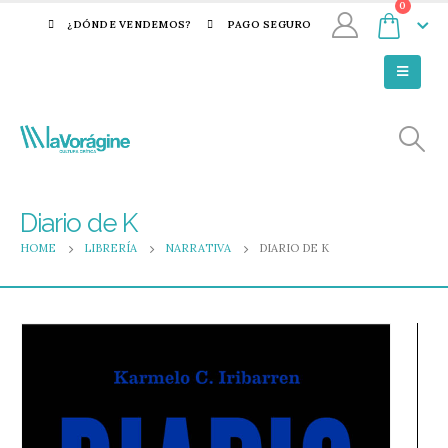
0
¿DÓNDE VENDEMOS?
PAGO SEGURO
Diario de K
HOME
LIBRERÍA
NARRATIVA
DIARIO DE K