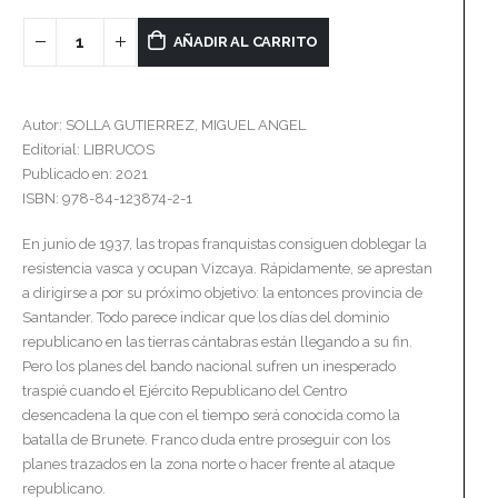
AÑADIR AL CARRITO
Autor: SOLLA GUTIERREZ, MIGUEL ANGEL
Editorial: LIBRUCOS
Publicado en: 2021
ISBN: 978-84-123874-2-1
En junio de 1937, las tropas franquistas consiguen doblegar la
resistencia vasca y ocupan Vizcaya. Rápidamente, se aprestan
a dirigirse a por su próximo objetivo: la entonces provincia de
Santander. Todo parece indicar que los días del dominio
republicano en las tierras cántabras están llegando a su fin.
Pero los planes del bando nacional sufren un inesperado
traspié cuando el Ejército Republicano del Centro
desencadena la que con el tiempo será conocida como la
batalla de Brunete. Franco duda entre proseguir con los
planes trazados en la zona norte o hacer frente al ataque
republicano.