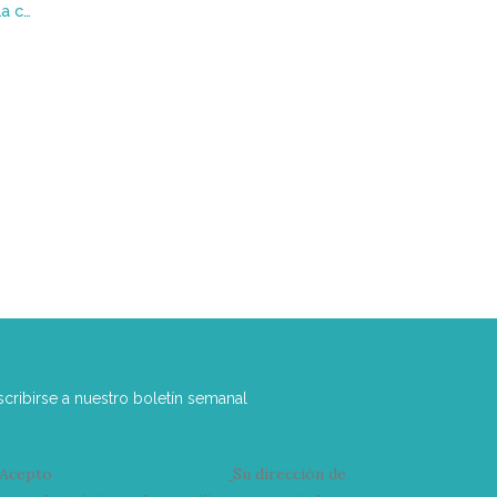
Saqueadores de espuma : La ciudad y sus grietas
scribirse a nuestro boletín semanal
Acepto
condiciones y términos
Su dirección de