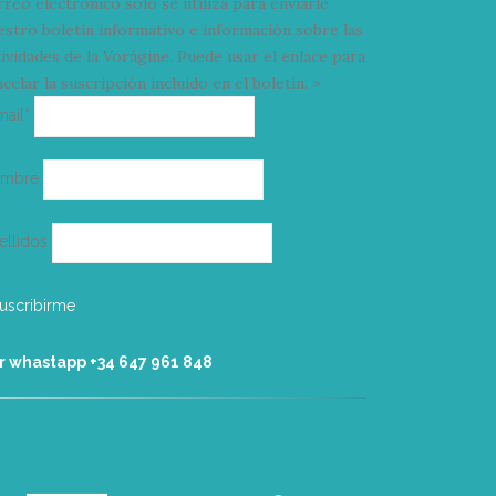
rreo electrónico solo se utiliza para enviarle
estro boletín informativo e información sobre las
tividades de la Vorágine. Puede usar el enlace para
celar la suscripción incluido en el boletín. >
Correo
mail*
electrónico
ombre
ellidos
r whastapp +34 ‭647 961 848‬