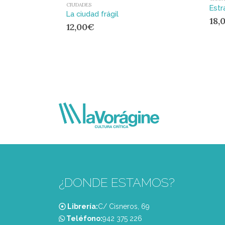
CIUDADES
La ciudad frágil
18,
12,00
€
¿DONDE ESTAMOS?
Librería:
C/ Cisneros, 69
Teléfono:
‭942 375 226‬