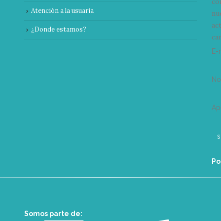
co
Atención a la usuaria
nu
ac
¿Donde estamos?
can
E-
N
Ap
Po
Somos parte de: