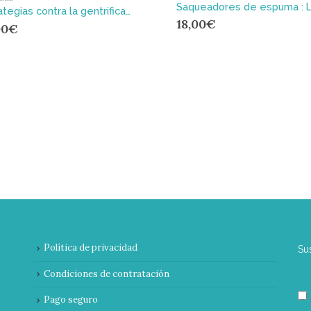
Estrategias contra la gentrificación : Por una ciudad desde abajo
18,00
€
00
€
Política de privacidad
Su
Condiciones de contratación
Pago seguro