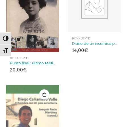
DIGNA GENTE
Alternar alto contraste
Diario de un insumiso preso
14,00
€
Alternar tamaño de letra
DIGNA GENTE
Punto final : último testigo
20,00
€